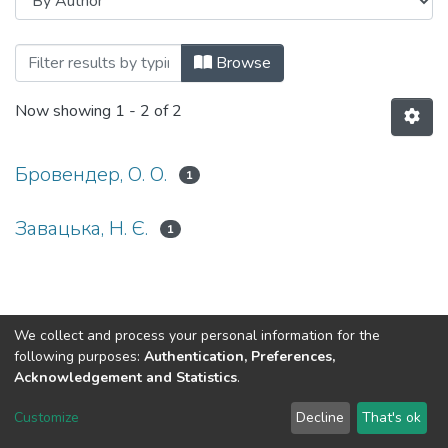
Browsing кафедра практичної психологі
Browse
Now showing
1 - 2 of 2
Бровендер, О. О.
1
Завацька, Н. Є.
1
We collect and process your personal information for the
following purposes:
Authentication, Preferences,
Acknowledgement and Statistics
.
Dspace & Volodymyr Dahl East Ukrainian National University
copyright © 2002-2026
LYRASIS
Customize
Decline
That's ok
Cookie settings
End User Agreement
Send Feedback