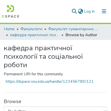
(current)
Log In
Communities & Collections
Home
Факультети
Факультет гуманітарних та соціальних наук
кафедра практичної психології та соціальної роботи
Browse by Author
All of DSpace
кафедра практичної
психології та соціальної
роботи
Permanent URI for this community
https://dspace.snu.edu.ua/handle/123456789/121
Browse