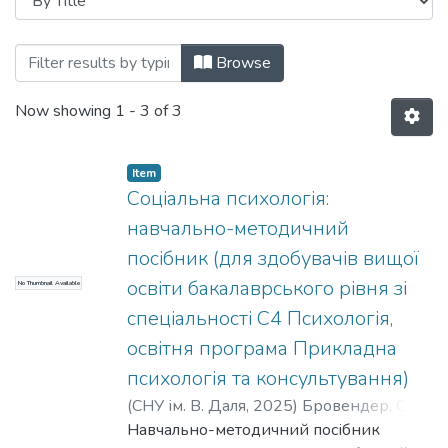
Browsing кафедра практичної психології
Browse
Now showing
1 - 3 of 3
Item
Соціальна психологія:
навчально-методичний
посібник (для здобувачів вищої
освіти бакалаврського рівня зі
No Thumbnail Available
спеціальності С4 Психологія,
освітня програма Прикладна
психологія та консультування)
(
СНУ ім. В. Даля
,
2025
)
Бровендер, О. О.
;
Завацька, Н. Є.
Навчально-методичний посібник