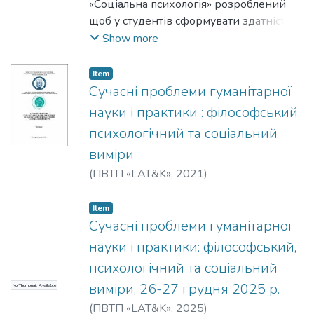
«Соціальна психологія» розроблений
щоб у студентів сформувати здатність
використовувати соціально-
Show more
психологічні теорії і поняття для аналізу
групової динаміки, спілкування,
Item
міжособистісної та між групової
Сучасні проблеми гуманітарної
взаємодії а також здатність
науки і практики : філософський,
використовувати теоретичні засади
психологічний та соціальний
соціальної роботи для вдосконалення
виміри
стосунків держави та різних груп
населення.
(
ПВТП «LAT&K»
,
2021
)
Item
Сучасні проблеми гуманітарної
науки і практики: філософський,
психологічний та соціальний
виміри, 26-27 грудня 2025 р.
No Thumbnail Available
(
ПВТП «LAT&K»
,
2025
)