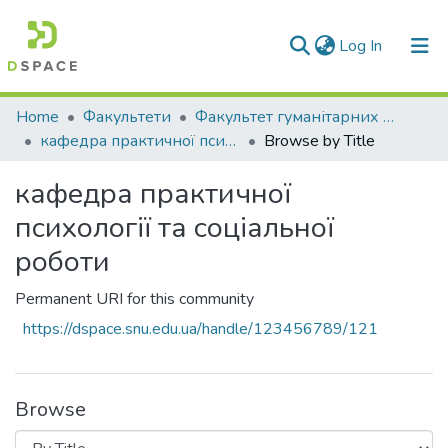
(current)
Log In
Communities & Collections
Home
Факультети
Факультет гуманітарних та соціальних наук
кафедра практичної психології та соціальної роботи
Browse by Title
All of DSpace
кафедра практичної
психології та соціальної
роботи
Permanent URI for this community
https://dspace.snu.edu.ua/handle/123456789/121
Browse