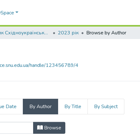
 DSpace
Вісник Східноукраїнського національного університету імені В. Даля
2023 рік
Browse by Author
ace.snu.edu.ua/handle/123456789/4
ue Date
By Author
By Title
By Subject
hor
Browse