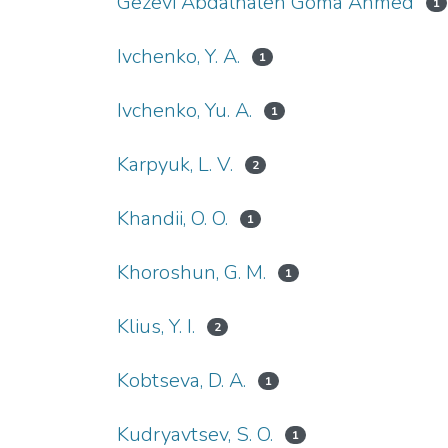
Gezevi Abdalhaleh Goma Ahmed
1
Ivchenko, Y. A.
1
Ivchenko, Yu. A.
1
Karpyuk, L. V.
2
Khandiі, O. O.
1
Khoroshun, G. M.
1
Klius, Y. I.
2
Kobtseva, D. A.
1
Kudryavtsev, S. O.
1