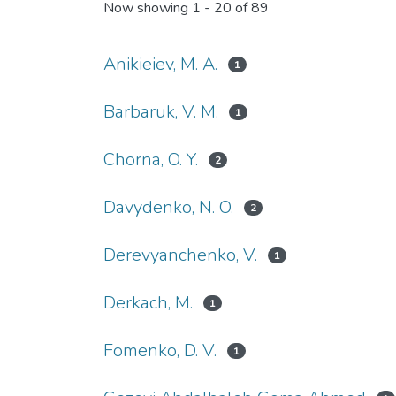
Now showing
1 - 20 of 89
Anikieiev, М. А.
1
Barbaruk, V. M.
1
Chorna, O. Y.
2
Davydenko, N. O.
2
Derevyanchenko, V.
1
Derkach, M.
1
Fomenko, D. V.
1