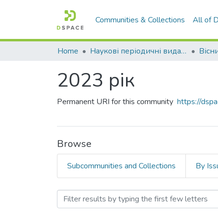
Communities & Collections
All of
Home
Наукові періодичні видання СНУ ім. В. Даля
2023 рік
Permanent URI for this community
https://dsp
Browse
Subcommunities and Collections
By Iss
Browsing 2023 рік by Aut