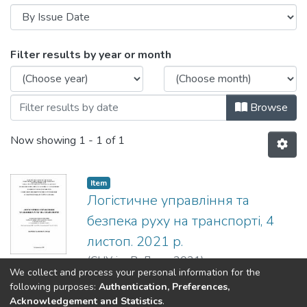
Browsing Логістичне управління та без
Filter results by year or month
Browse
Now showing
1 - 1 of 1
Item
Логістичне управління та
безпека руху на транспорті, 4
листоп. 2021 р.
(
СНУ ім. В. Даля
,
2021
)
We collect and process your personal information for the
following purposes:
Authentication, Preferences,
Acknowledgement and Statistics
.