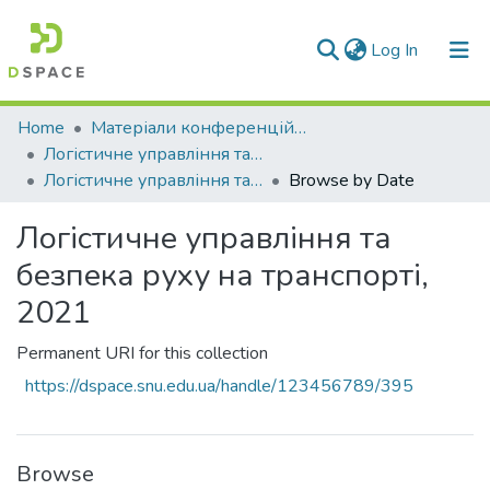
(current)
Log In
Communities & Collections
Home
Матеріали конференцій та семінарів
Логістичне управління та безпека руху на транспорті
All of DSpace
Логістичне управління та безпека руху на транспорті, 2021
Browse by Date
Логістичне управління та
безпека руху на транспорті,
2021
Permanent URI for this collection
https://dspace.snu.edu.ua/handle/123456789/395
Browse