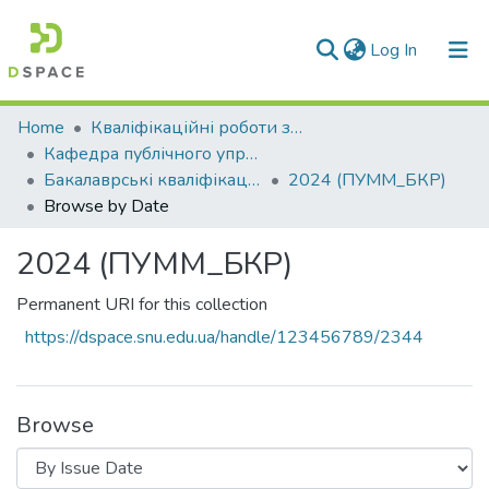
(current)
Log In
Communities & Collections
Home
Кваліфікаційні роботи здобувачів вищої освіти
Кафедра публічного управління, менеджменту та маркетингу (ПУММ)
All of DSpace
Бакалаврські кваліфікаційні роботи
2024 (ПУММ_БКР)
Browse by Date
2024 (ПУММ_БКР)
Permanent URI for this collection
https://dspace.snu.edu.ua/handle/123456789/2344
Browse