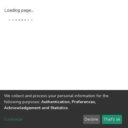
Loading page...
We collect and process your personal information for the
following purposes:
Authentication, Preferences,
Acknowledgement and Statistics
.
Dspace & Volodymyr Dahl East Ukrainian National University
copyright © 2002-2026
LYRASIS
Customize
Decline
That's ok
Cookie settings
End User Agreement
Send Feedback