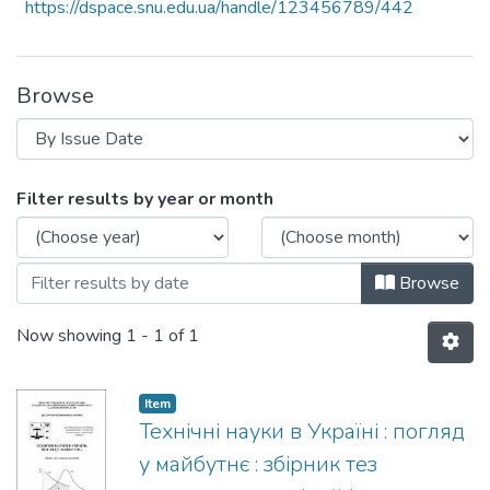
https://dspace.snu.edu.ua/handle/123456789/442
Browse
Browsing Технічні науки в Україні: пог
Filter results by year or month
Browse
Now showing
1 - 1 of 1
Item
Технічні науки в Україні : погляд
у майбутнє : збірник тез