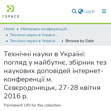
(current)
Log In
Communities & Collections
Home
Матеріали конференцій та семінарів
Технічні науки в Україні : погляд у майбутнє
All of DSpace
Технічні науки в Україні: погляд у майбутнє, збірник тез наукових доповідей інтернет-конференції м. Сєвєродонецьк, 27-28 квітня 2016 р.
Browse by Date
Технічні науки в Україні:
погляд у майбутнє, збірник тез
наукових доповідей інтернет-
конференції м.
Сєвєродонецьк, 27-28 квітня
2016 р.
Permanent URI for this collection