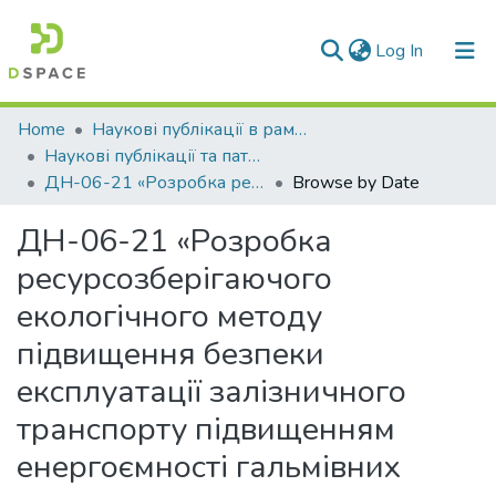
(current)
Log In
Communities & Collections
Home
Наукові публікації в рамках виконання держбюджетних науково-дослідних робіт
Наукові публікації та патенти в рамках виконання держбюджетних науково-дослідних робіт 2021 р.
All of DSpace
ДН-06-21 «Розробка ресурсозберігаючого екологічного методу підвищення безпеки експлуатації залізничного транспорту підвищенням енергоємності гальмівних систем»
Browse by Date
ДН-06-21 «Розробка
ресурсозберігаючого
екологічного методу
підвищення безпеки
експлуатації залізничного
транспорту підвищенням
енергоємності гальмівних