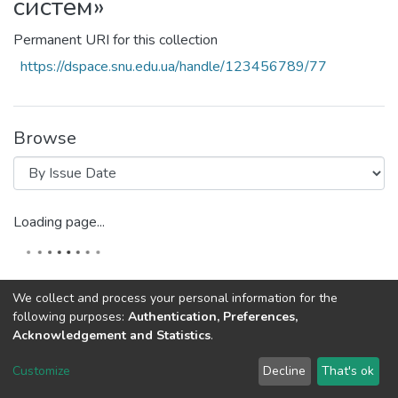
систем»
Permanent URI for this collection
https://dspace.snu.edu.ua/handle/123456789/77
Browse
Loading page...
We collect and process your personal information for the
following purposes:
Authentication, Preferences,
Acknowledgement and Statistics
.
Dspace & Volodymyr Dahl East Ukrainian National University
copyright © 2002-2026
LYRASIS
Customize
Decline
That's ok
Cookie settings
End User Agreement
Send Feedback