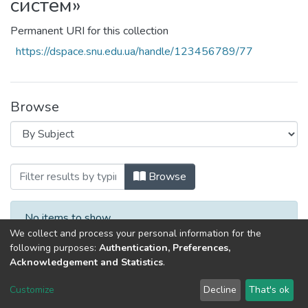
систем»
Permanent URI for this collection
https://dspace.snu.edu.ua/handle/123456789/77
Browse
Browsing ДН-06-21 «Розробка ресурсоз
Browse
No items to show.
We collect and process your personal information for the
following purposes:
Authentication, Preferences,
Acknowledgement and Statistics
.
Dspace & Volodymyr Dahl East Ukrainian National University
copyright © 2002-2026
LYRASIS
Customize
Decline
That's ok
Cookie settings
End User Agreement
Send Feedback