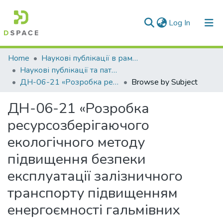
(current)
Log In
Communities & Collections
Home
Наукові публікації в рамках виконання держбюджетних науково-дослідних робіт
Наукові публікації та патенти в рамках виконання держбюджетних науково-дослідних робіт 2021 р.
All of DSpace
ДН-06-21 «Розробка ресурсозберігаючого екологічного методу підвищення безпеки експлуатації залізничного транспорту підвищенням енергоємності гальмівних систем»
Browse by Subject
ДН-06-21 «Розробка
ресурсозберігаючого
екологічного методу
підвищення безпеки
експлуатації залізничного
транспорту підвищенням
енергоємності гальмівних