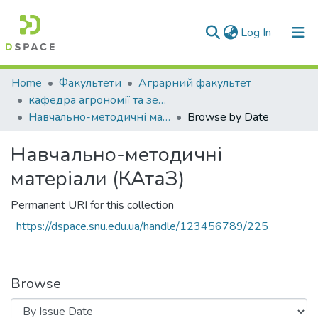
(current)
Log In
Communities & Collections
Home
Факультети
Аграрний факультет
кафедра агрономії та землеустрою
All of DSpace
Навчально-методичні матеріали (КАтаЗ)
Browse by Date
Навчально-методичні
матеріали (КАтаЗ)
Permanent URI for this collection
https://dspace.snu.edu.ua/handle/123456789/225
Browse