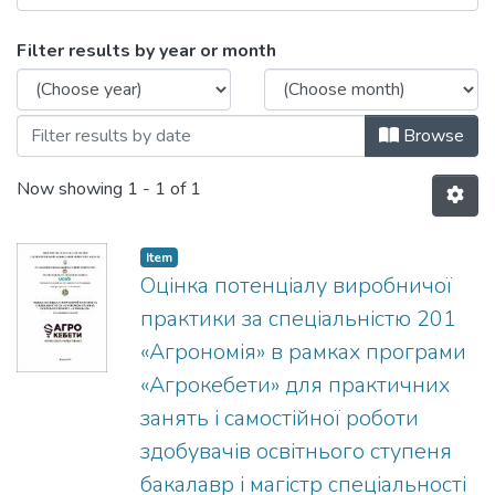
Browsing Навчально-методичні матеріа
Filter results by year or month
Browse
Now showing
1 - 1 of 1
Item
Оцінка потенціалу виробничої
практики за спеціальністю 201
«Агрономія» в рамках програми
«Агрокебети» для практичних
занять і самостійної роботи
здобувачів освітнього ступеня
бакалавр і магістр спеціальності