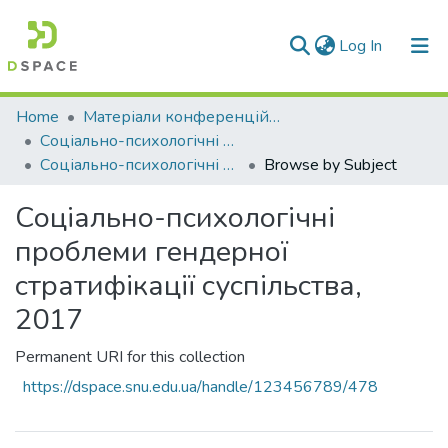
(current)
Log In
Communities & Collections
Home
Матеріали конференцій та семінарів
Соціально-психологічні проблеми трансформації сучасного суспільства
All of DSpace
Соціально-психологічні проблеми гендерної стратифікації суспільства, 2017
Browse by Subject
Соціально-психологічні
проблеми гендерної
стратифікації суспільства,
2017
Permanent URI for this collection
https://dspace.snu.edu.ua/handle/123456789/478