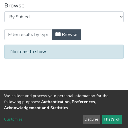
Browse
Browsing Соціально-психологічні пробл
Browse
No items to show.
We collect and process your personal information for the
following purposes:
Authentication, Preferences,
Acknowledgement and Statistics
.
Dspace & Volodymyr Dahl East Ukrainian National University
copyright © 2002-2026
LYRASIS
Customize
Decline
That's ok
Cookie settings
End User Agreement
Send Feedback