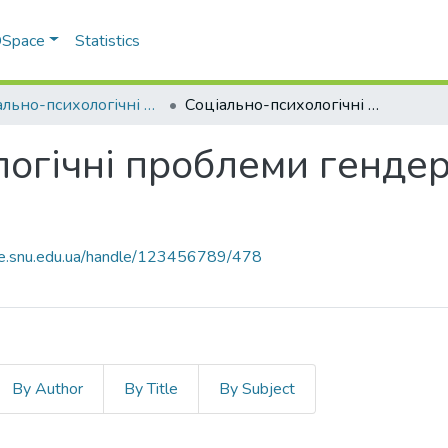
 DSpace
Statistics
Соціально-психологічні проблеми трансформації сучасного суспільства
Соціально-психологічні проблеми гендерної стратифікації суспільства, 2017
огічні проблеми гендерн
ce.snu.edu.ua/handle/123456789/478
By Author
By Title
By Subject