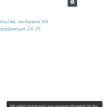
ьства : матеріали ХIІІ
вєродонецьк, 24-25
We collect and process your personal information for the