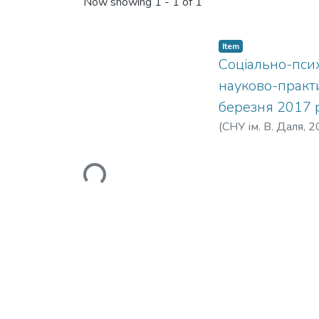
Recent Submissions
Now showing
1 - 1 of 1
Item
Соціально-псих
науково-практи
березня 2017 р
(
СНУ ім. В. Даля
,
2
Loading...