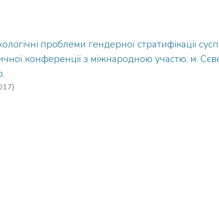
ологічні проблеми гендерної стратифікації суспіл
чної конференції з міжнародною участю, м. Сє
.
017
)