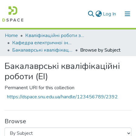
(current)
Log In
Communities & Collections
Home
Кваліфікаційні роботи здобувачів вищої освіти
Кафедра електричної інженерії (ЕІ)
All of DSpace
Бакалаврські кваліфікаційні роботи (ЕІ)
Browse by Subject
Бакалаврські кваліфікаційні
роботи (ЕІ)
Permanent URI for this collection
https://dspace.snu.edu.ua/handle/123456789/2392
Browse