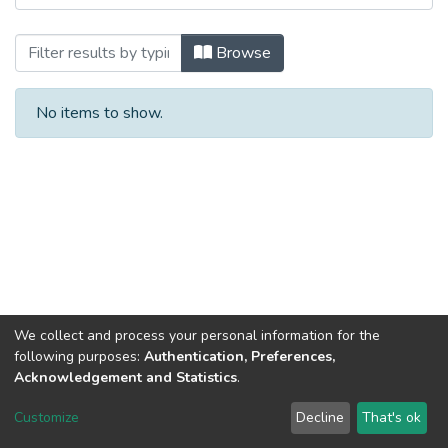
Browsing Бакалаврські кваліфікаційні р
Browse
No items to show.
We collect and process your personal information for the
following purposes:
Authentication, Preferences,
Acknowledgement and Statistics
.
Dspace & Volodymyr Dahl East Ukrainian National University
copyright © 2002-2026
LYRASIS
Customize
Decline
That's ok
Cookie settings
End User Agreement
Send Feedback