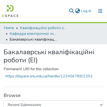
(current)
Log In
Communities & Collections
Home
Кваліфікаційні роботи здобувачів вищої освіти
Кафедра електричної інженерії (ЕІ)
All of DSpace
Бакалаврські кваліфікаційні роботи (ЕІ)
Statistics
Бакалаврські кваліфікаційні
роботи (ЕІ)
Permanent URI for this collection
https://dspace.snu.edu.ua/handle/123456789/2392
Browse