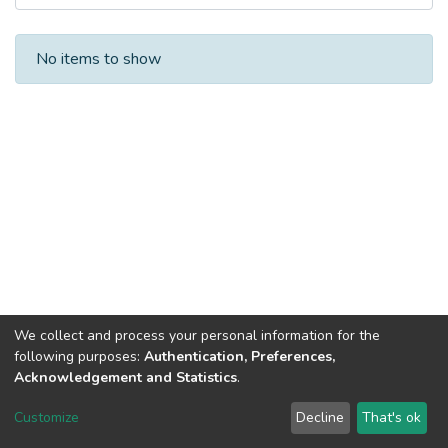
Recent Submissions
No items to show
We collect and process your personal information for the
following purposes:
Authentication, Preferences,
Acknowledgement and Statistics
.
Dspace & Volodymyr Dahl East Ukrainian National University
copyright © 2002-2026
LYRASIS
Customize
Decline
That's ok
Cookie settings
End User Agreement
Send Feedback