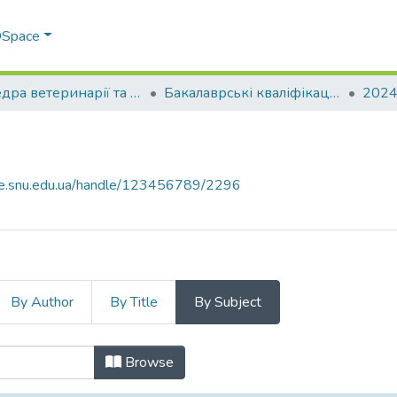
 DSpace
Кафедра ветеринарії та тваринництва (ВТ)
Бакалаврські кваліфікаційні роботи
2024
ace.snu.edu.ua/handle/123456789/2296
By Author
By Title
By Subject
by Subject
Browse