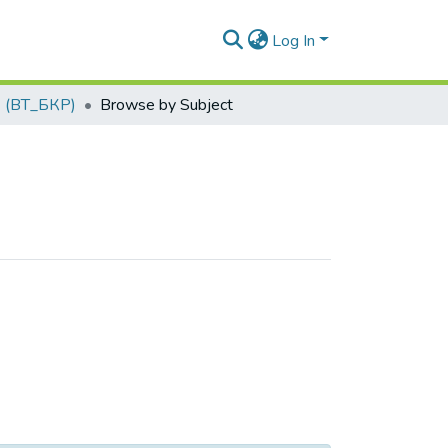
Log In
 (ВТ_БКР)
Browse by Subject