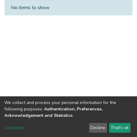
Recent Submissions
No items to show
We collect and process your personal information for the
following purposes:
Authentication, Preferences,
Acknowledgement and Statistics
.
Dspace & Volodymyr Dahl East Ukrainian National University
copyright © 2002-2026
LYRASIS
Customize
Decline
That's ok
Cookie settings
End User Agreement
Send Feedback