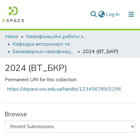
(current)
Log In
Communities & Collections
Home
Кваліфікаційні роботи здобувачів вищої освіти
Кафедра ветеринарії та тваринництва (ВТ)
All of DSpace
Бакалаврські кваліфікаційні роботи
2024 (ВТ_БКР)
Statistics
2024 (ВТ_БКР)
Permanent URI for this collection
https://dspace.snu.edu.ua/handle/123456789/2296
Browse