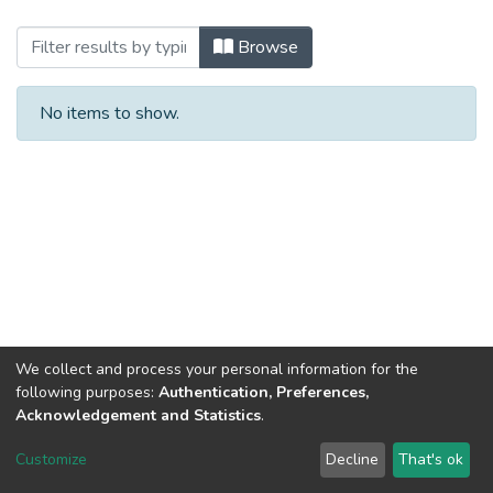
Browsing 2023 (ЗАТПТТ_БКР) by Subjec
Browse
No items to show.
We collect and process your personal information for the
following purposes:
Authentication, Preferences,
Acknowledgement and Statistics
.
Dspace & Volodymyr Dahl East Ukrainian National University
copyright © 2002-2026
LYRASIS
Customize
Decline
That's ok
Cookie settings
End User Agreement
Send Feedback