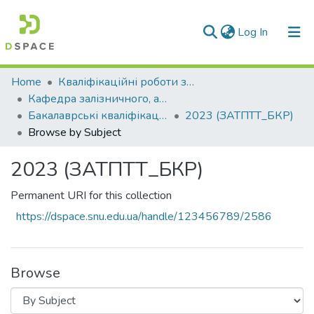
(current)
Log In
Communities & Collections
Home
Кваліфікаційні роботи здобувачів вищої освіти
Кафедра залізничного, автомобільного транспорту та підйомно-транспортних машин (ЗАТПТТ)
All of DSpace
Бакалаврські кваліфікаційні роботи
2023 (ЗАТПТТ_БКР)
Browse by Subject
2023 (ЗАТПТТ_БКР)
Permanent URI for this collection
https://dspace.snu.edu.ua/handle/123456789/2586
Browse