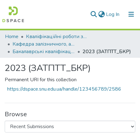
(current)
Log In
Communities & Collections
Home
Кваліфікаційні роботи здобувачів вищої освіти
Кафедра залізничного, автомобільного транспорту та підйомно-транспортних машин (ЗАТПТТ)
All of DSpace
Бакалаврські кваліфікаційні роботи
2023 (ЗАТПТТ_БКР)
Statistics
2023 (ЗАТПТТ_БКР)
Permanent URI for this collection
https://dspace.snu.edu.ua/handle/123456789/2586
Browse