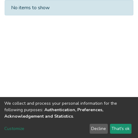
Recent Submissions
No items to show
We collect and process your personal information for the
following purposes:
Authentication, Preferences,
Acknowledgement and Statistics
.
Dspace & Volodymyr Dahl East Ukrainian National University
copyright © 2002-2026
LYRASIS
Customize
Decline
That's ok
Cookie settings
End User Agreement
Send Feedback