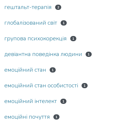
гештальт-терапія
2
глобалізований світ
1
групова психокорекція
1
девіантна поведінка людини
1
емоційний стан
1
емоційний стан особистості
1
емоційний інтелект
1
емоційні почуття
1