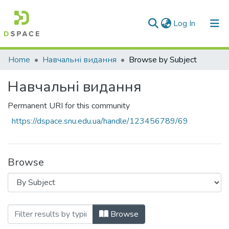
(current)
Log In
Communities & Collections
Home
Навчальні видання
Browse by Subject
All of DSpace
Навчальні видання
Permanent URI for this community
https://dspace.snu.edu.ua/handle/123456789/69
Browse
Browsing Навчальні видання by Subjec
Browse