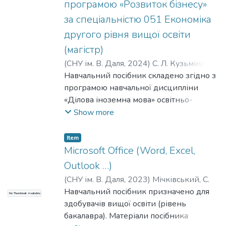
graphic tasks. The material of this tutorial
програмою «Розвиток бізнесу»
can also be useful for a wide range of users:
за спеціальністю 051 Економіка
university students of all forms of education,
другого рівня вищої освіти
engineers and anyone who uses computer
(магістр)
graphics in engineering practice.
(
СНУ ім. В. Даля
,
2024
)
С. Л. Кузьміна, С.
Л.
Навчальний посібник складено згідно з
;
С. Л. Кузьміна, В. С. Хромова, О. А.
Гнєдкова
програмою навчальної дисципліни
;
С. Л. Кузьміна, В. С. Хромова,
О. А. Гнєдкова
«Ділова іноземна мова» освітньо-
професійної програми «Розвиток
Show more
бізнесу» спеціальності 051 «Економіка».
Метою навчальної дисципліни є
Item
формування необхідних
Microsoft Office (Word, Excel,
комунікативних компетентностей
Outlook …)
професійного усного та письмового
(
СНУ ім. В. Даля
,
2023
)
Мічківський, С.
спілкування у царині економіки та
Навчальний посібник призначено для
No Thumbnail Available
підприємництва. Завдання курсу
здобувачів вищої освіти (рівень
полягає у розвитку основних видів
бакалавра). Матеріали посібника
мовленнєвої діяльності в економічній