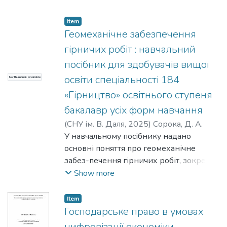
Запропонований посібник має на меті
лабораторії. Посібник призначено для
допомогти здобувачам вищої освіти
здобувачів вищої освіти ОП «Хімічні
Item
поглибити й закріпити теоретичні
Геомеханічне забезпечення
технології та інженерія» (рівень
відомості, виробити навички
бакалавр).
гірничих робіт : навчальний
самостійного опрацювання літератури
посібник для здобувачів вищої
та вміння узагальнювати і робити
освіти спеціальності 184
No Thumbnail Available
висновки. Оригінальність і новизна
змісту і структури посібника допоможе
«Гірництво» освітнього ступеня
осягнути складний і неоднорідний
бакалавр усіх форм навчання
розвиток національної історії
(
СНУ ім. В. Даля
,
2025
)
Сорока, Д. А.
літератури й культури.
У навчальному посібнику надано
основні поняття про геомеханічне
забез-печення гірничих робіт, зокрема
механізми опускання і деформації
Show more
порід в околи-ці виробки, а також
принципи розподілу напруг навколо
Item
одиночної виробки. Роз-глянуто
Господарське право в умовах
основні аспекти геомеханічного
цифровізації економіки