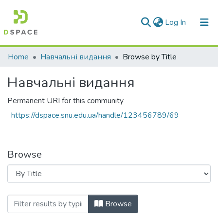
(current)
Log In
Communities & Collections
Home
Навчальні видання
Browse by Title
All of DSpace
Навчальні видання
Permanent URI for this community
https://dspace.snu.edu.ua/handle/123456789/69
Browse
Browsing Навчальні видання by Title
Browse