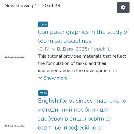
Now showing
1 - 20 of 89
Item
Computer graphics in the study of
technical disciplines
(
СНУ ім. В. Даля
,
2025
)
Karpiuk, L.
;
Davidenko, N.
This tutorial provides materials that reflect
;
Yelisieiev, P.
;
Карпюк, Л. В.
;
No Thumbnail Available
Давіденко, Н.
the formulation of tasks and their
;
Єлісєєв, П.
implementation in the development of
assembly drawings of detachable and
Show more
permanent connections using computer
graphics. Regulatory and guiding materials
Item
are provided that reflect the basic rules
English for business : навчально-
used in the performance of tasks. The
методичний посібник для
titoriall is intended to be used in the
здобувачів вищої освіти за
educational process when students study
освітньо-професійною
No Thumbnail Available
disciplines related to the implementation of