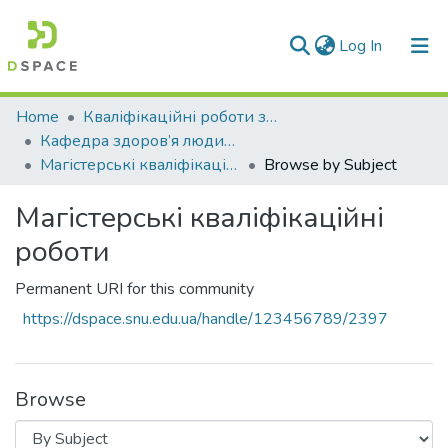
(current)
Log In
Communities & Collections
Home
Кваліфікаційні роботи здобувачів вищої освіти
Кафедра здоров’я людини та фізичного виховання (ЗЛФВ)
All of DSpace
Магістерські кваліфікаційні роботи
Browse by Subject
Магістерські кваліфікаційні
роботи
Permanent URI for this community
https://dspace.snu.edu.ua/handle/123456789/2397
Browse