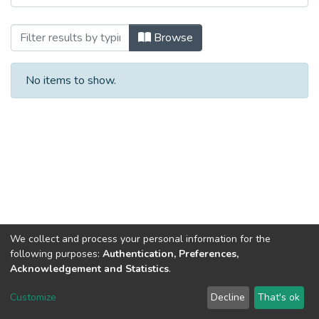
Browsing Магістерські кваліфікаційні р
Browse
No items to show.
We collect and process your personal information for the
following purposes:
Authentication, Preferences,
Acknowledgement and Statistics
.
Dspace & Volodymyr Dahl East Ukrainian National University
copyright © 2002-2026
LYRASIS
Customize
Decline
That's ok
Cookie settings
End User Agreement
Send Feedback