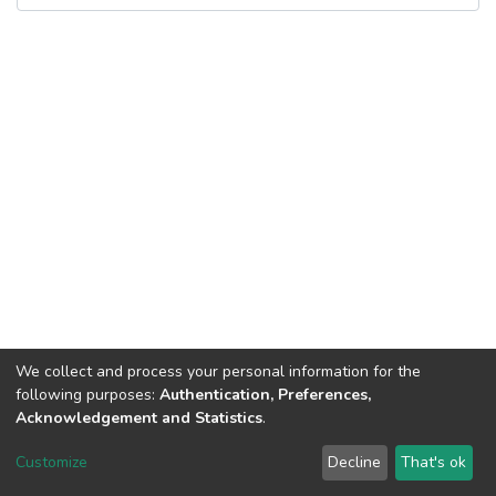
We collect and process your personal information for the
following purposes:
Authentication, Preferences,
Acknowledgement and Statistics
.
Dspace & Volodymyr Dahl East Ukrainian National University
copyright © 2002-2026
LYRASIS
Customize
Decline
That's ok
Cookie settings
End User Agreement
Send Feedback