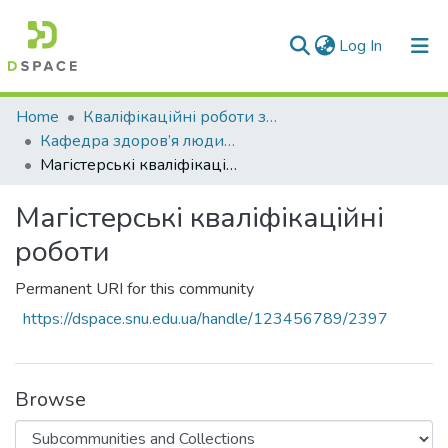
(current)
Log In
Communities & Collections
Home
Кваліфікаційні роботи здобувачів вищої освіти
Кафедра здоров’я людини та фізичного виховання (ЗЛФВ)
All of DSpace
Магістерські кваліфікаційні роботи
Statistics
Магістерські кваліфікаційні
роботи
Permanent URI for this community
https://dspace.snu.edu.ua/handle/123456789/2397
Browse