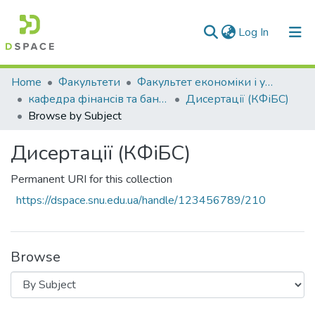
(current)
Log In
Communities & Collections
Home
Факультети
Факультет економіки і управління
кафедра фінансів та банківської справи
Дисертації (КФіБС)
All of DSpace
Browse by Subject
Дисертації (КФіБС)
Permanent URI for this collection
https://dspace.snu.edu.ua/handle/123456789/210
Browse