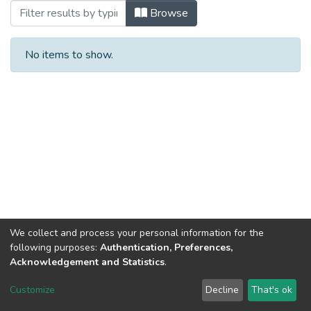
Browsing Дисертації (КФіБС) by Subjec
Browse
No items to show.
We collect and process your personal information for the
following purposes:
Authentication, Preferences,
Acknowledgement and Statistics
.
Dspace & Volodymyr Dahl East Ukrainian National University
copyright © 2002-2026
LYRASIS
Customize
Decline
That's ok
Cookie settings
End User Agreement
Send Feedback