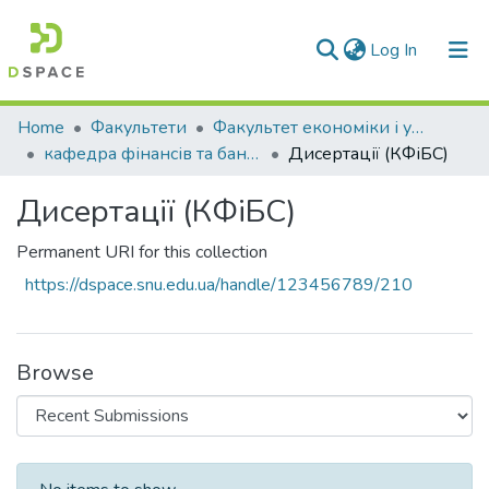
(current)
Log In
Communities & Collections
Home
Факультети
Факультет економіки і управління
кафедра фінансів та банківської справи
Дисертації (КФіБС)
All of DSpace
Дисертації (КФіБС)
Statistics
Permanent URI for this collection
https://dspace.snu.edu.ua/handle/123456789/210
Browse
Recent Submissions