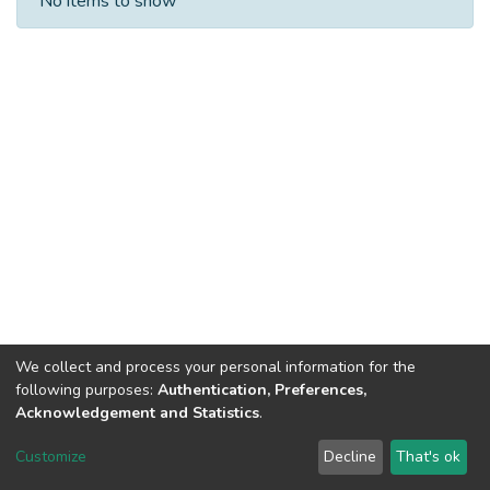
No items to show
We collect and process your personal information for the
following purposes:
Authentication, Preferences,
Acknowledgement and Statistics
.
Dspace & Volodymyr Dahl East Ukrainian National University
copyright © 2002-2026
LYRASIS
Customize
Decline
That's ok
Cookie settings
End User Agreement
Send Feedback