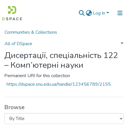
Log In
Communities & Collections
Home
Дисертації та автореферати дисертацій
Дисертації, спеціальність 122 – Комп’ютерні науки
Browse by Title
All of DSpace
Дисертації, спеціальність 122
– Комп’ютерні науки
Permanent URI for this collection
https://dspace.snu.edu.ua/handle/123456789/2155
Browse