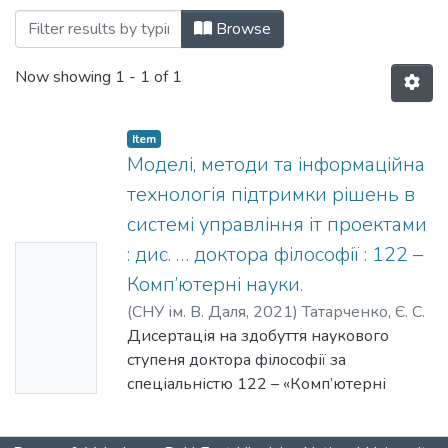
Browsing Дисертації, спеціальність 122
Browse
Now showing
1 - 1 of 1
Item
Моделі, методи та інформаційна
технологія підтримки рішень в
системі управління іт проектами
: дис. … доктора філософії : 122 –
No
Комп’ютерні науки.
Thumbn
(
СНУ ім. В. Даля
,
2021
)
Татарченко, Є. С.
ail
Дисертація на здобуття наукового
Availabl
ступеня доктора філософії за
e
спеціальністю 122 – «Комп’ютерні
науки». – Східноукраїнський
національний університет імені