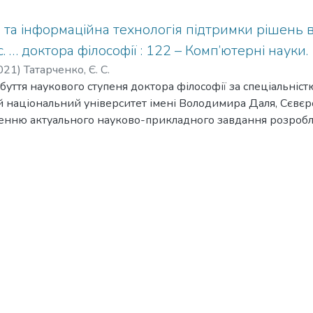
 та інформаційна технологія підтримки рішень в 
. … доктора філософії : 122 – Комп’ютерні науки.
021
)
Татарченко, Є. С.
буття наукового ступеня доктора філософії за спеціальніст
й національний університет імені Володимира Даля, Сєвє
енню актуального науково-прикладного завдання розробле
ної технології підтримки прийняття рішень за станом показ
шуку найбільш раціональних рішень щодо управління IT пр
ння є процеси прийняття рішень при забезпеченні ефекти
ом дослідження є моделі, методи та інформаційна технол
цінки стану IT компаній та створення конкурентоспроможно
сучасного стану моделей, методів та інформаційних техно
еченні ефективного управління та технічних, економічних,
одів, що направлені на підвищення конкурентоздатності т
розділі «Аналіз існуючих методів і технологій оцінки пока
й (проектів)» Наведено теоретико-методичні аспекти та ко
ній (проектів) в умовах невизначеності та необхідності ре