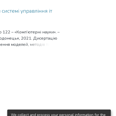
системі управління іт
ю 122 – «Комп’ютерні науки». –
родонецьк, 2021. Дисертацію
ння моделей, методів та
ників ІТ проекту, сутність
оектами та компаніями.
вності управління роботою IT
огія підтримки прийняття
го середовища їх існування.
логій підтримки прийняття
 організаційних і
а рівня прибутків на ринку IT
зників єкономічного стану та
нцептуальні засади управління
організацій (злиття та
We collect and process your personal information for the