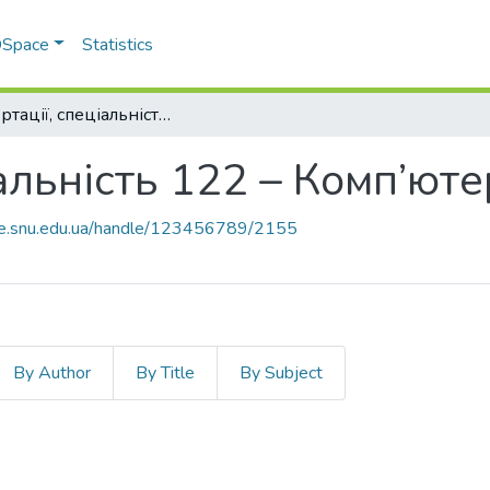
 DSpace
Statistics
Дисертації, спеціальність 122 – Комп’ютерні науки
альність 122 – Комп’юте
ace.snu.edu.ua/handle/123456789/2155
By Author
By Title
By Subject