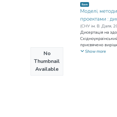
Item
Моделі, методи
проектами : дис
(
СНУ ім. В. Даля
,
2
Дисертація на здо
Східноукраїнськи
присвячено виріш
засобів інформацій
Show more
No
яких полягає в по
Thumbnail
Об'єктом дослідже
Available
компаній. Предмет
рішень в галузі о
Проведено аналіз 
рішень при забезп
інформаційних зах
послуг. У першому 
ризику IT компані
розвитком IT компа