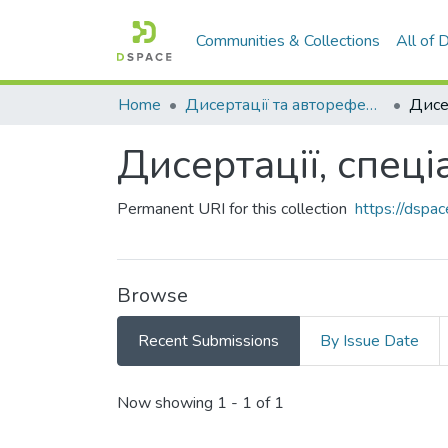
Communities & Collections
All of
Home
Дисертації та автореферати дисертацій
Дисертації, спеці
Permanent URI for this collection
https://dsp
Browse
Recent Submissions
By Issue Date
Recent Submissions
Now showing
1 - 1 of 1