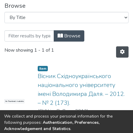
Browse
Browsing Вісник Східноукраїнського на
Browse
Now showing
1 - 1 of 1
Item
Вісник Східноукраїнського
національного університету
імені Володимира Даля. – 2012.
– № 2 (173).
No Thumbnail Available
(
СНУ ім. В. Даля
,
2012
)
We collect and process your personal information for the
following purposes:
Authentication, Preferences,
Acknowledgement and Statistics
.
Dspace & Volodymyr Dahl East Ukrainian National University