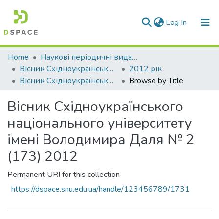
(current)
Log In
Communities & Collections
Home
Наукові періодичні видання СНУ ім. В. Даля
Вісник Східноукраїнського національного університету імені В. Даля
2012 рік
All of DSpace
Вісник Східноукраїнського національного університету імені Володимира Даля № 2 (173) 2012
Browse by Title
Вісник Східноукраїнського
національного університету
імені Володимира Даля № 2
(173) 2012
Permanent URI for this collection
https://dspace.snu.edu.ua/handle/123456789/1731