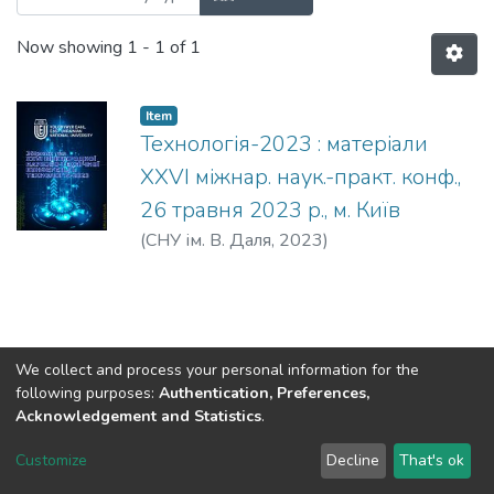
Now showing
1 - 1 of 1
Item
Технологія-2023 : матеріали
XХVI міжнар. наук.-практ. конф.,
26 травня 2023 р., м. Київ
(
СНУ ім. В. Даля
,
2023
)
We collect and process your personal information for the
following purposes:
Authentication, Preferences,
Acknowledgement and Statistics
.
Dspace & Volodymyr Dahl East Ukrainian National University
copyright © 2002-2026
LYRASIS
Customize
Decline
That's ok
Cookie settings
End User Agreement
Send Feedback