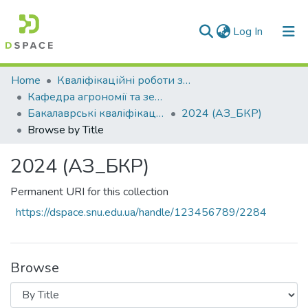
(current)
Log In
Communities & Collections
Home
Кваліфікаційні роботи здобувачів вищої освіти
Кафедра агрономії та землеустрою (АЗ)
All of DSpace
Бакалаврські кваліфікаційні роботи
2024 (АЗ_БКР)
Browse by Title
2024 (АЗ_БКР)
Permanent URI for this collection
https://dspace.snu.edu.ua/handle/123456789/2284
Browse