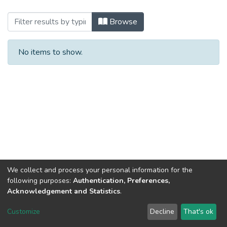
Browsing 2024 (АЗ_БКР) by Title
Browse
No items to show.
We collect and process your personal information for the
following purposes:
Authentication, Preferences,
Acknowledgement and Statistics
.
Dspace & Volodymyr Dahl East Ukrainian National University
copyright © 2002-2026
LYRASIS
Customize
Decline
That's ok
Cookie settings
End User Agreement
Send Feedback