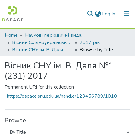
(current)
Log In
Communities & Collections
Home
Наукові періодичні видання СНУ ім. В. Даля
Вісник Східноукраїнського національного університету імені В. Даля
2017 рік
All of DSpace
Вісник СНУ ім. В. Даля №1 (231) 2017
Browse by Title
Вісник СНУ ім. В. Даля №1
(231) 2017
Permanent URI for this collection
https://dspace.snu.edu.ua/handle/123456789/1010
Browse