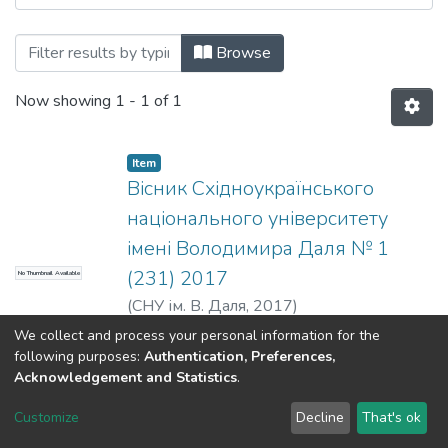
Browsing Вісник СНУ ім. В. Даля №1 (23
Browse
Now showing
1 - 1 of 1
Item
Вісник Східноукраїнського
національного університету
імені Володимира Даля № 1
(231) 2017
No Thumbnail Available
(
СНУ ім. В. Даля
,
2017
)
We collect and process your personal information for the
following purposes:
Authentication, Preferences,
Acknowledgement and Statistics
.
Dspace & Volodymyr Dahl East Ukrainian National University
copyright © 2002-2026
LYRASIS
Customize
Decline
That's ok
Cookie settings
End User Agreement
Send Feedback