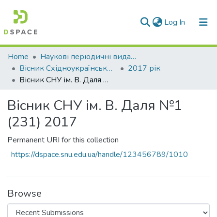
(current)
Log In
Communities & Collections
Home
Наукові періодичні видання СНУ ім. В. Даля
Вісник Східноукраїнського національного університету імені В. Даля
2017 рік
All of DSpace
Вісник СНУ ім. В. Даля №1 (231) 2017
Statistics
Вісник СНУ ім. В. Даля №1
(231) 2017
Permanent URI for this collection
https://dspace.snu.edu.ua/handle/123456789/1010
Browse