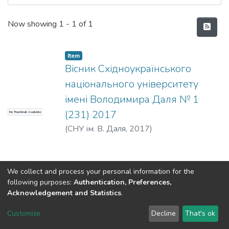
Recent Submissions
Now showing
1 - 1 of 1
Item
Вісник Східноукраїнського
національного університету
імені Володимира Даля № 1
(231) 2017
No Thumbnail Available
(
СНУ ім. В. Даля
,
2017
)
We collect and process your personal information for the
following purposes:
Authentication, Preferences,
Acknowledgement and Statistics
.
Dspace & Volodymyr Dahl East Ukrainian National University
copyright © 2002-2026
LYRASIS
Customize
Decline
That's ok
Cookie settings
End User Agreement
Send Feedback