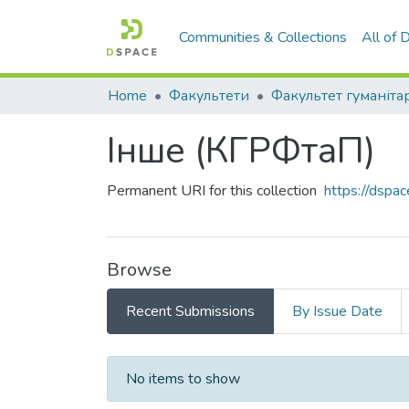
Communities & Collections
All of
Home
Факультети
Інше (КГРФтаП)
Permanent URI for this collection
https://dspa
Browse
Recent Submissions
By Issue Date
Recent Submissions
No items to show