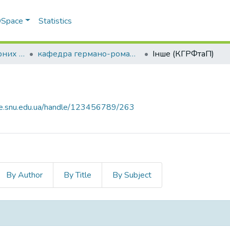
 DSpace
Statistics
Факультет гуманітарних та соціальних наук
кафедра германо-романської філології та перекладу
Інше (КГРФтаП)
ce.snu.edu.ua/handle/123456789/263
By Author
By Title
By Subject