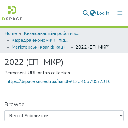
(current)
Log In
Communities & Collections
Home
Кваліфікаційні роботи здобувачів вищої освіти
Кафедра економіки і підприємництва (ЕП)
All of DSpace
Магістерські кваліфікаційні роботи
2022 (ЕП_МКР)
Statistics
2022 (ЕП_МКР)
Permanent URI for this collection
https://dspace.snu.edu.ua/handle/123456789/2316
Browse