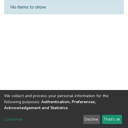
Recent Submissions
No items to show
We collect and process your personal information for the
following purposes:
Authentication, Preferences,
Acknowledgement and Statistics
.
Dspace & Volodymyr Dahl East Ukrainian National University
copyright © 2002-2026
LYRASIS
Customize
Decline
That's ok
Cookie settings
End User Agreement
Send Feedback