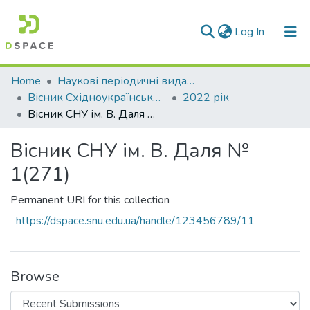
(current)
Log In
Communities & Collections
Home
Наукові періодичні видання СНУ ім. В. Даля
Вісник Східноукраїнського національного університету імені В. Даля
2022 рік
All of DSpace
Вісник СНУ ім. В. Даля № 1(271)
Statistics
Вісник СНУ ім. В. Даля №
1(271)
Permanent URI for this collection
https://dspace.snu.edu.ua/handle/123456789/11
Browse