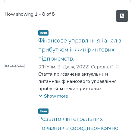
Recent Submissions
Now showing
1 - 8 of 8
Item
Фінансове управління і аналіз
прибутком інжинірингових
підприємств.
(
СНУ ім. В. Даля
,
2022
)
Середа, О. О.
;
No Thumbnail Available
Кушал, І. М.
Стаття присвячена актуальним
;
Sereda, O. O.
;
Kushal, I. M.
питанням фінансового управління
прибутком інжинірингових
підприємств. Метою дослідження є
Show more
розвиток теоретико-прикладних
положень щодо управління прибутком
Item
інжинірингових підприємств. В
Розвиток інтегральних
проведених дослідженнях використані
показників середньомісячної
методи співставлення, системного та