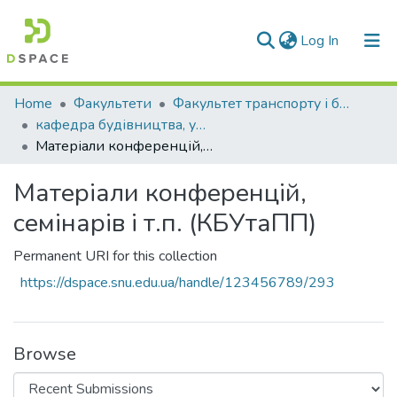
(current)
Log In
Communities & Collections
Home
Факультети
Факультет транспорту і будівництва
кафедра будівництва, урбаністики та просторового планування
All of DSpace
Матеріали конференцій, семінарів і т.п. (КБУтаПП)
Statistics
Матеріали конференцій,
семінарів і т.п. (КБУтаПП)
Permanent URI for this collection
https://dspace.snu.edu.ua/handle/123456789/293
Browse