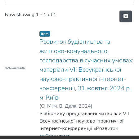
Recent Submissions
Now showing
1 - 1 of 1
Item
Розвиток будівництва та
житлово-комунального
господарства в сучасних умовах:
матеріали VII Всеукраїнської
No Thumbnail Available
науково-практичної інтернет-
конференції, 31 жовтня 2024 р.,
м. Київ
(
СНУ ім. В. Даля
,
2024
)
У збірнику представлені матеріали VII
Всеукраїнської науково-практичної
інтернет-конференції «Розвиток
будівництва та житлово-комунального
Show more