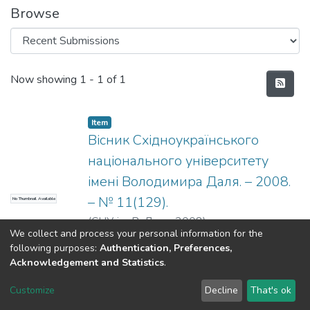
Browse
Recent Submissions
Now showing
1 - 1 of 1
Item
Вісник Східноукраїнського
національного університету
імені Володимира Даля. – 2008.
– № 11(129).
No Thumbnail Available
(
СНУ ім. В. Даля
,
2008
)
We collect and process your personal information for the
following purposes:
Authentication, Preferences,
Acknowledgement and Statistics
.
Dspace & Volodymyr Dahl East Ukrainian National University
copyright © 2002-2026
LYRASIS
Customize
Decline
That's ok
Cookie settings
End User Agreement
Send Feedback