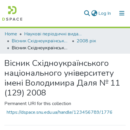
(current)
Log In
Communities & Collections
Home
Наукові періодичні видання СНУ ім. В. Даля
Вісник Східноукраїнського національного університету імені В. Даля
2008 рік
All of DSpace
Вісник Східноукраїнського національного університету імені Володимира Даля № 11 (129) 2008
Statistics
Вісник Східноукраїнського
національного університету
імені Володимира Даля № 11
(129) 2008
Permanent URI for this collection
https://dspace.snu.edu.ua/handle/123456789/1776