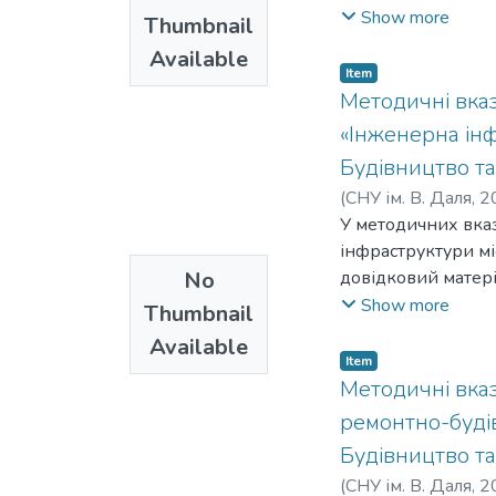
сталевих констру
Show more
Thumbnail
елементів сталеви
Available
Набуті здобувачам
Item
та виконанні квалі
Методичні вказ
будівництва та цив
«Інженерна інф
Будівництво та
(
СНУ ім. В. Даля
,
2
У методичних вка
інфраструктури мі
No
довідковий матер
вказівок використ
Show more
Thumbnail
списку літератури.
Available
Item
Методичні вказ
ремонтно-будів
Будівництво та
(
СНУ ім. В. Даля
,
2