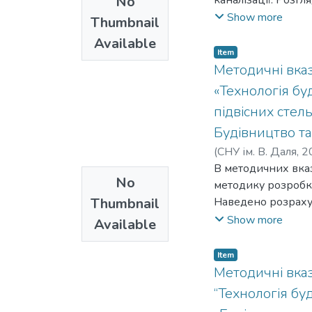
No
каналізації. Розг
водопроводу і внут
Show more
Thumbnail
Available
Item
Методичні вказ
«Технологія б
підвісних стел
Будівництво та
(
СНУ ім. В. Даля
,
2
В методичних вказ
No
методику розробки 
Thumbnail
Наведено розрахун
інженерних рішень
Show more
Available
задач. Також зроб
прийнятих рішень
Item
Методичні вказ
“Технологія бу