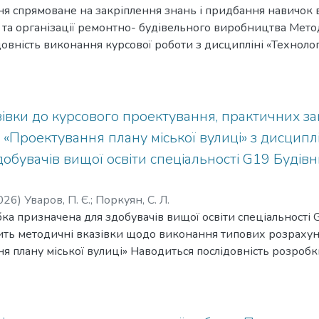
я спрямоване на закріплення знань і придбання навичок 
 та організації ремонтно- будівельного виробництва Мето
лідовність виконання курсової роботи з дисципліні «Техноло
т». Викладено методику вирішення типових завдань в рам
робіт на стадії розробки проекту виконання робіт. У дод
ція необхідна для виконання курсової роботи. Методичні 
ж при дипломному проектуванні.
івки до курсового проектування, практичних зан
 «Проектування плану міської вулиці» з дисциплі
добувачів вищої освіти спеціальності G19 Будів
026
)
Уваров, П. Є.
;
Поркуян, С. Л.
а призначена для здобувачів вищої освіти спеціальності 
тить методичні вказівки щодо виконання типових розрахун
я плану міської вулиці» Наводиться послідовність розробк
мули та таблиці з необхідними нормативними даними, да
ної частини та складання пояснювальної записки.