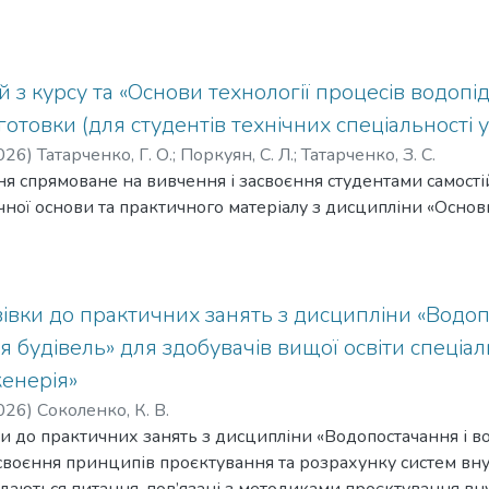
д» має комплексний характер і базується на всіх профілюю
івель та споруд – це їх перебудова з метою часткової або
ановлення нового ефективного обладнання, покращення за
о сучасних нормативних вимог, що зросли. Основним завда
 з курсу та «Основи технології процесів водопідг
ечення збереження основних фондів невиробничої сфери, 
дготовки (для студентів технічних спеціальності 
ції та знесення, а також їх перебудова з метою часткової а
026
)
Татарченко, Г. О.
;
Поркуян, С. Л.
;
Татарченко, З. С.
оживчих якостей, підвищення комфортності проживання. Р
 спрямоване на вивчення і засвоєння студентами самостій
ами реконструкції об’єктів з метою забезпечення продовже
чної основи та практичного матеріалу з дисципліни «Основи
ціонування.
івки до практичних занять з дисципліни «Водоп
 будівель» для здобувачів вищої освіти спеціа
женерія»
026
)
Соколенко, К. В.
и до практичних занять з дисципліни «Водопостачання і в
своєння принципів проєктування та розрахунку систем вну