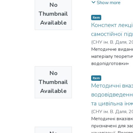
будівель та спору
Show more
No
Реконструкція буд
Thumbnail
призначення, вст
Item
Available
у відповідність д
Конспект лекцій
будівель є забезп
самостійної пі
виходу з експлуата
(
СНУ ім. В. Даля
,
2
покращення їх сп
Методичне видання
пов’язані з задач
матеріалу теорети
нормального функ
водопідготовки»
No
Item
Thumbnail
Методичні вказ
Available
водовідведення
та цивільна ін
(
СНУ ім. В. Даля
,
2
Методичні вказівк
призначені для за