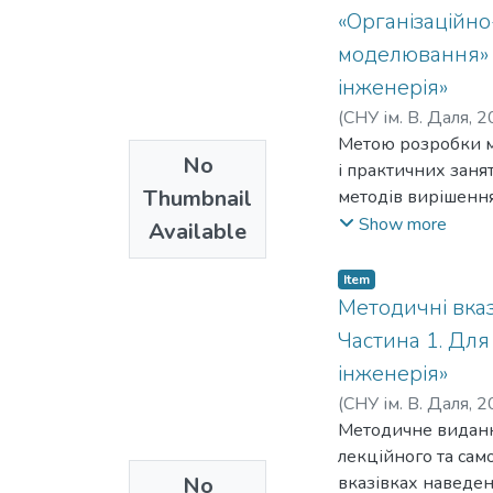
«Організаційно
моделювання» д
інженерія»
(
СНУ ім. В. Даля
,
2
Метою розробки м
No
і практичних заня
Thumbnail
методів вирішення
будівельних. Мето
Show more
Available
Item
Методичні вказ
Частина 1. Для
інженерія»
(
СНУ ім. В. Даля
,
2
Методичне видання
лекційного та сам
No
вказівках наведен