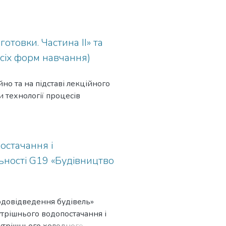
чих дисциплінах.
 повної зміни функціонального
будови території, приведення
нням реконструкції цивільних
отовки. Частина ІІ» та
запобігання їх передчасного
усіх форм навчання)
бо повної зміни функції,
озглядаються питання,
но та на підставі лекційного
ння загального циклу їх
 технології процесів
остачання і
льності G19 «Будівництво
одовідведення будівель»
трішнього водопостачання і