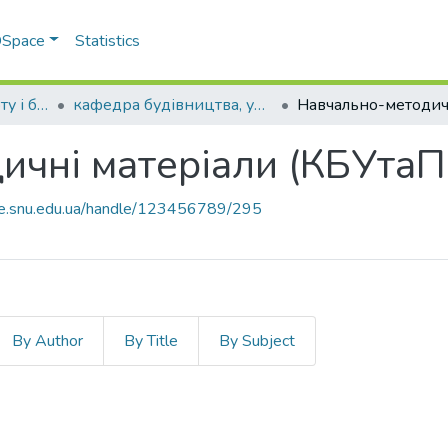
 DSpace
Statistics
Факультет транспорту і будівництва
кафедра будівництва, урбаністики та просторового планування
ичні матеріали (КБУтаП
ce.snu.edu.ua/handle/123456789/295
By Author
By Title
By Subject