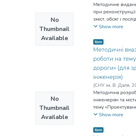
Методичне виданн
при реконструкції
No
зміст, обсяг і пос
будівельних робі
Show more
Thumbnail
реконструктивних 
Available
довідкова інформа
Item
використані тако
Методичні вказ
роботи на тему
дороги» (для з
інженерія)
(
СНУ ім. В. Даля
,
2
Методична розробк
No
інженерія» та міс
Thumbnail
тему «Проектуванн
розрахункові фор
Show more
Available
оформлення графіч
Item