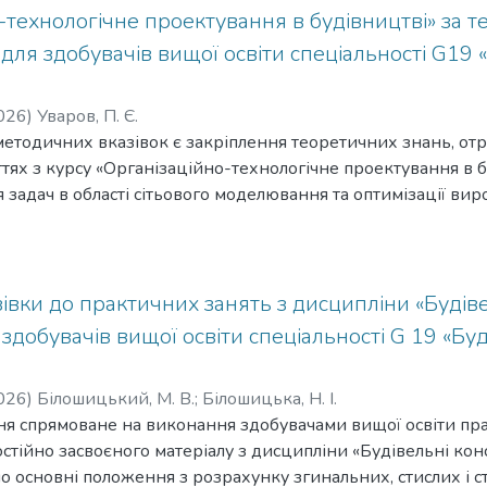
-технологічне проектування в будівництві» за т
ля здобувачів вищої освіти спеціальності G19 
026
)
Уваров, П. Є.
етодичних вказівок є закріплення теоретичних знань, от
ттях з курсу «Організаційно-технологічне проектування в б
 задач в області сітьового моделювання та оптимізації виро
дичні вказівки вміщують чотири задачі з сітьового модел
івки до практичних занять з дисципліни «Будівел
 здобувачів вищої освіти спеціальності G 19 «Бу
026
)
Білошицький, М. В.
;
Білошицька, Н. І.
 спрямоване на виконання здобувачами вищої освіти прак
остійно засвоєного матеріалу з дисципліни «Будівельні кон
о основні положення з розрахунку згинальних, стислих і 