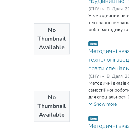
«Будівництво т
(
СНУ ім. В. Даля
,
2
У методичних вказ
технології землян
No
робіт; методику т
Thumbnail
Item
Available
Методичні вказ
технології зве
освіти спеціал
(
СНУ ім. В. Даля
,
2
Методичні вказівк
самостійної роботи
No
для спеціальності
вирішення типових
Show more
Thumbnail
зведення монолітн
Available
Item
Методичні вказ