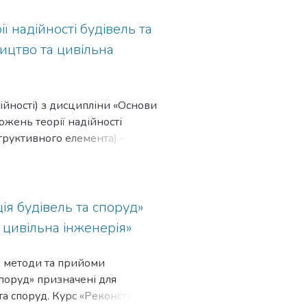
ї надійності будівель та
ництво та цивільна
ійності) з дисципліни «Основи
ожень теорії надійності
структивного елемента) – це
авил, які необхідно
 досягнення або підтримання
тання, пов’язані з підходами та
ів.
ія будівель та споруд»
 цивільна інженерія»
, методи та прийоми
споруд» призначені для
та споруд. Курс «Реконструкція