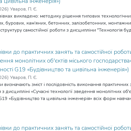
а цивільна інженерія»)
026
)
Уваров, П. Є.
івках викладено: методику рішення типових технологічни
их, бурових, кам’яних, бетонних, залізобетонних, монтажн
а структуру самостійної роботи з дисципліни "Технологія б
івки до практичних занять та самостійної робот
дення монолітних об'єктів міського господарства»
ьності G19 «Будівництво та цивільна інженерія»)
026
)
Уваров, П. Є.
и визначають зміст і послідовність виконання практичних 
 з дисципліні «Сучасні технології зведення монолітних об'
 G19 «Будівництво та цивільна інженерія» всіх форм навч
 організаційно-технологічних задач у будівельному виро
их залізобетонних об'єктів міського господарства.
івки до практичних занять та самостійної робот