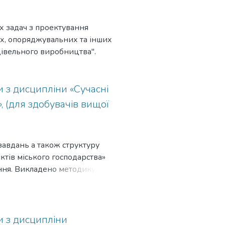
х задач з проектування
их, опоряджувальних та інших
удівельного виробництва".
и з дисципліни «Сучасні
, (для здобувачів вищої
завдань а також структуру
єктів міського господарства»
ання. Викладено методику
бництві при проектуванні
и з дисципліни