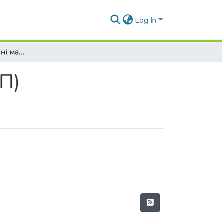
Log In
Навчально-методичні матеріали (КБУтаПП)
П)