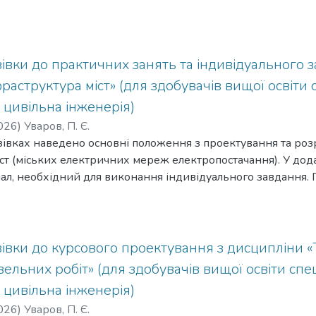
кцій. Вказано вимоги до конструювання, наведено методи
х конструкцій. Матеріал методичних вказівок має практик
и вищої освіти знання та навички можуть бути використан
фікаційної роботи бакалавра, а також у подальшій практичні
івки до практичних занять та індивідуального 
ільної інженерії.
раструктура міст» (для здобувачів вищої освіти 
 цивільна інженерія)
026
)
Уваров, П. Є.
зівках наведено основні положення з проектування та ро
ст (міських електричних мереж електропостачання). У до
іал, необхідний для виконання індивідуального завдання
овувалися матеріали нормативних документів, навчальної 
івки до курсового проектування з дисципліни «Т
ельних робіт» (для здобувачів вищої освіти спе
 цивільна інженерія)
026
)
Уваров, П. Є.