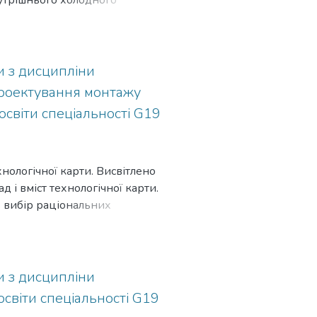
нутрішнього холодного
и з дисципліни
проектування монтажу
освіти спеціальності G19
нологічної карти. Висвітлено
 і вміст технологічної карти.
ь вибір раціональних
шення типових практичних
ко-економічного обґрунтування
и з дисципліни
освіти спеціальності G19