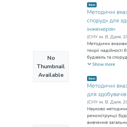
Item
Методичні вказ
споруд» для зд
інженерія»
(
СНУ ім. В. Даля
,
2
Методичні вказівк
теорії надійності 
No
будівель та споруд
сукупність органі
Show more
Thumbnail
виконувати у проц
Available
заданого рівня над
Item
розрахунками наді
Методичні вказ
для здобувачів
(
СНУ ім. В. Даля
,
2
Науково методичн
реконструкції буд
вивчення загальни