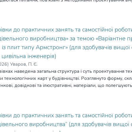
лядаються питання, пов’язані з методиками проєктування в
рішньої каналізації.
івки до практичних занять та самостійної робот
удівельного виробництва» за темою «Варіантне 
ь із плит типу Армстронг» (для здобувачів вищої 
 цивільна інженерія)
026
)
Уваров, П. Є.
івках наведена загальна структура і суть проектування тех
технологічних карт у будівництві. Розглянуто форму, склад
кові, довідкові та ілюстративні, матеріали, що полегшуют
. Наведено приклад складання технологічної карти та рі
лено акцент на розрахунках вартості будівництва й техні
.
івки до практичних занять та самостійної робот
дівельного виробництва” (для здобувачів вищої 