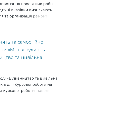
виконання проектних робіт
дичні вказівки визначають
гія та організація ремонтно-
ках проектування ремонтно-
атках наведена нормативно-
вказівки можуть бути
ять та самостійної
ни «Міські вулиці та
ництво та цивільна
G19 «Будівництво та цивільна
ків для курсової роботи на
и курсової роботи, наводяться
ються рекомендації щодо