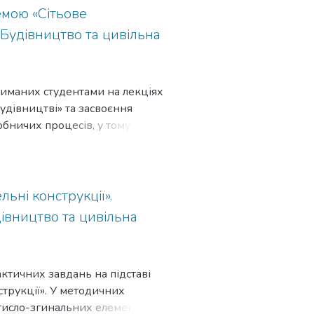
емою «Сітьове
«Будівництво та цивільна
риманих студентами на лекціях
удівництві» та засвоєння
бничих процесів, у тому числі
ювання.
ьні конструкції».
дівництво та цивільна
тичних завдань на підставі
струкції». У методичних
стисло-згинальних елементів