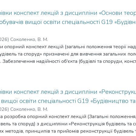
івки конспект лекцій з дисципліни «Основи теорі
обувачів вищої освіти спеціальності G19 «Будів
026
)
Соколенко, В. М.
и опорний конспект лекцій (загальні положення теорії над
будівель та споруд» призначені для вивчення загальних пол
. Забезпечення надійності об'єкта (будівлі та споруди, кон
заційно-технічних та науково-методичних умов, вимог та пр
есі проєктування, будівництва та експлуатації об'єкта для
ійності на усіх стадіях існування об'єкта. Розглядаються пи
йності будівель та споруд у завданнях проєктування об’єкт
івки конспект лекцій з дисципліни «Реконструкц
 вищої освіти спеціальності G19 «Будівництво та
026
)
Соколенко, В. М.
а розробка опорний конспект лекцій (Загальні положення
івель та споруд) з дисципліни «Реконструкція будівель та 
х методів, принципів та прийомів реконструкції будівель 