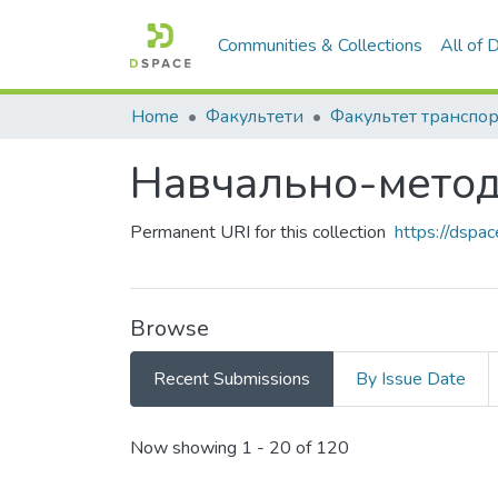
Communities & Collections
All of
Home
Факультети
Навчально-метод
Permanent URI for this collection
https://dspa
Browse
Recent Submissions
By Issue Date
Recent Submissions
Now showing
1 - 20 of 120