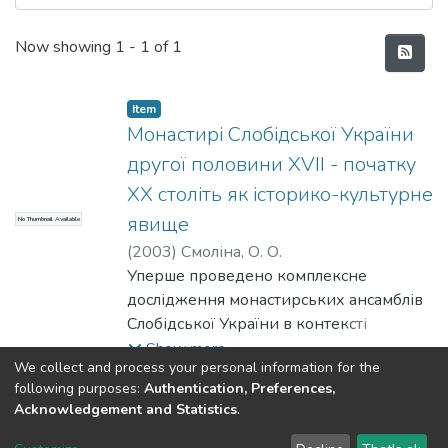
Recent Submissions
Now showing
1 - 1 of 1
Item
Монастирі Слобідської України
другої половини XVII - початку
XX століть як історико-культурне
явище
No Thumbnail Available
(
2003
)
Смоліна, О. О.
Уперше проведено комплексне
дослідження монастирських ансамблів
Слобідської України в контексті
розвитку національної культури.
Show more
We collect and process your personal information for the
Здійснено хронологічну періодизацію
following purposes:
Authentication, Preferences,
розвитку монастирської культури
Acknowledgement and Statistics
.
Dspace & Volodymyr Dahl East Ukrainian National University
регіону другої половини XVII - XX ст. У
copyright © 2002-2026
LYRASIS
контексті соціокультурного розвитку