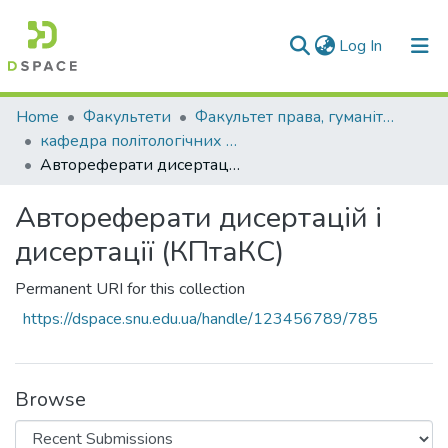
(current)
Log In
Communities & Collections
Home
Факультети
Факультет права, гуманітарних і соціальних наук
кафедра політологічних та культурологічних студій
All of DSpace
Автореферати дисертацій і дисертації (КПтаКС)
Statistics
Автореферати дисертацій і
дисертації (КПтаКС)
Permanent URI for this collection
https://dspace.snu.edu.ua/handle/123456789/785
Browse