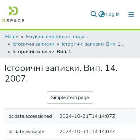
(current)
Log In
Communities & Collections
Home
Наукові періодичні видання СНУ ім. В. Даля
Історичні записки
Історичні записки. Вип. 14. 2007 р.
All of DSpace
Історичні записки. Вип. 14. 2007.
Statistics
Історичні записки. Вип. 14.
2007.
Simple item page
dc.date.accessioned
2024-10-31T14:14:07Z
dc.date.available
2024-10-31T14:14:07Z