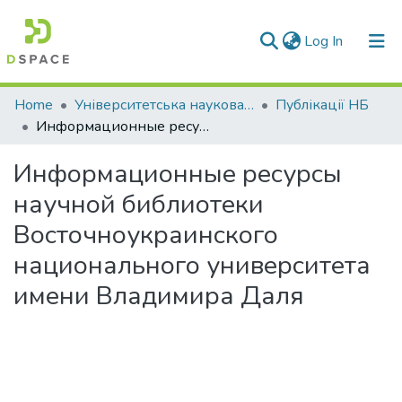
(current)
Log In
Communities & Collections
Home
Університетська наукова бібліотека
Публікації НБ
Информационные ресурсы научной библиотеки Восточноукраинского национального университета имени Владимира Даля
All of DSpace
Информационные ресурсы
Statistics
научной библиотеки
Восточноукраинского
национального университета
имени Владимира Даля