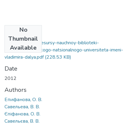
No
Files
Thumbnail
informatsionnye-resursy-nauchnoy-biblioteki-
Available
vostochnoukrainskogo-natsionalnogo-universiteta-imeni-
vladimira-dalya.pdf
(228.53 KB)
Date
2012
Authors
Епифанова, О. В.
Савельева, В. В.
Єпіфанова, О. В.
Савельєва, В. В.