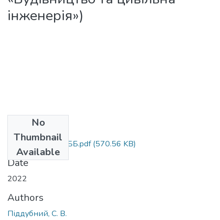
інженерія»)
No
Files
Thumbnail
МВ_до_кр__з_ВББ.pdf
(570.56 KB)
Available
Date
2022
Authors
Піддубний, С. В.