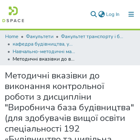
(current)
Log In
Communities & Collections
Home
Факультети
Факультет транспорту і будівництва
кафедра будівництва, урбаністики та просторового планування
All of DSpace
Навчально-методичні матеріали (КБУтаПП)
Методичні вказівки до виконання контрольної роботи з дисципліни "Виробнича база будівництва" (для здобувачів вищої освіти спеціальності 192 «Будівництво та цивільна інженерія»)
Statistics
Методичні вказівки до
виконання контрольної
роботи з дисципліни
"Виробнича база будівництва"
(для здобувачів вищої освіти
спеціальності 192
«Будівництво та цивільна