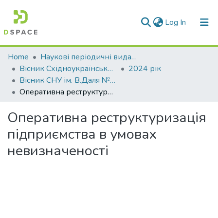
(current)
Log In
Communities & Collections
Home
Наукові періодичні видання СНУ ім. В. Даля
Вісник Східноукраїнського національного університету імені В. Даля
2024 рік
All of DSpace
Вісник СНУ ім. В.Даля № 1 (281) 2024
Оперативна реструктуризація підприємства в умовах невизначеності
Statistics
Оперативна реструктуризація
підприємства в умовах
невизначеності