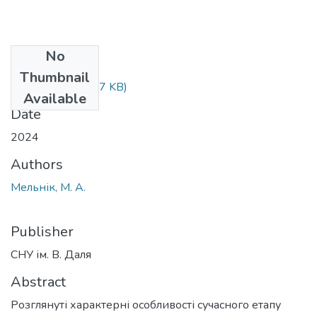
No
Files
Thumbnail
28-34.pdf
(858.67 KB)
Available
Date
2024
Authors
Мельнік, М. А.
Publisher
СНУ ім. В. Даля
Abstract
Розглянуті характерні особливості сучасного етапу