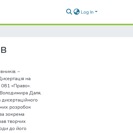
Log In
ів
вників. –
Дисертація на
ю 081 «Право».
 Володимира Даля,
та дисертаційного
чних розробок
ва зокрема
рав творчих
оди до його