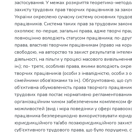
застосування. У межах розкриття теоретико-методо
захисту трудових прав творчих працівників за зак
України окреслено сучасну систему основних трудо
працівників. Система таких прав за трудовим зако
охоплює: по-перше, загальні права, адже творчі пр
повноцінно володіють статусом працівника; по-друге
права, властиві творчим працівникам (право на ко
свободою, на авторство та захист результатів інтеле
діяльності, на пільги у процесі масового вивільненн
ін.); по- третє, особливі права, якими володіють окре
творчих працівників (особи з інвалідністю, особи з
сімейними обов’язками та ін.). Обґрунтовано, що сут
об’єктивна обумовленість права творчого працівник
трудових прав постає нормативно регламентованим 
організаційним чином забезпеченим комплексом 
можливостей (вид і міра поведінки у сфері правоох
працівника безперешкодно використовувати юрид
юрисдикційного та/або позаюрисдикційного захист
суб’єктивного трудового права, що було порушено,