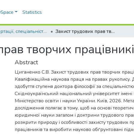
 DSpace
Statistics
Дисертації, спеціальність 081 – Право
Захист трудових прав творчих працівників
прав творчих працівник
Abstract
Циганенко С.В. Захист трудових прав творчих праці
Кваліфікаційна наукова праця на правах рукопису. 
здобуття ступеня доктора філософії за спеціальніст
Східноукраїнський національний університет імені
Міністерство освіти і науки України. Київ, 2026. Ме
дослідження полягає в тому, щоб на основі теорети
юридичної науки загалом і доктрини трудового пра
розкрити природу і особливості захисту трудових п
працівників та виробити науково обґрунтовані підх