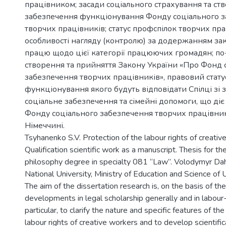
працівником; засади соціального страхування та ств
забезпечення функціонування Фонду соціального 
творчих працівників; статус профспілок творчих пра
особливості нагляду (контролю) за додержанням за
працю щодо цієї категорії працюючих громадян; по
створення та прийняття Закону України «Про Фонд 
забезпечення творчих працівників», правовий стату
функціонування якого будуть відповідати Спілці зі 
соціальне забезпечення та сімейні допомоги, що діє 
Фонду соціального забезпечення творчих працівникі
Німеччині.
Tsyhanenko S.V. Protection of the labour rights of creativ
Qualification scientific work as a manuscript. Thesis for th
philosophy degree in specialty 081 “Law”. Volodymyr Dah
National University, Ministry of Education and Science of 
The aim of the dissertation research is, on the basis of the
developments in legal scholarship generally and in labour-
particular, to clarify the nature and specific features of th
labour rights of creative workers and to develop scientifi