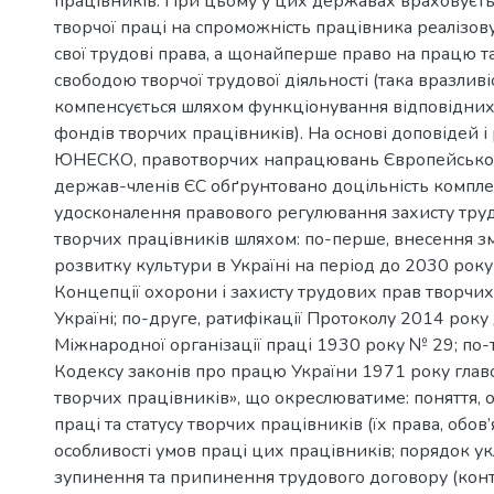
працівників. При цьому у цих державах враховуєт
творчої праці на спроможність працівника реалізов
свої трудові права, а щонайперше право на працю т
свободою творчої трудової діяльності (така вразливі
компенсується шляхом функціонування відповідних
фондів творчих працівників). На основі доповідей 
ЮНЕСКО, правотворчих напрацювань Європейськог
держав-членів ЄС обґрунтовано доцільність компл
удосконалення правового регулювання захисту тру
творчих працівників шляхом: по-перше, внесення змі
розвитку культури в Україні на період до 2030 року
Концепції охорони і захисту трудових прав творчих
Україні; по-друге, ратифікації Протоколу 2014 року
Міжнародної організації праці 1930 року № 29; по-
Кодексу законів про працю України 1971 року глав
творчих працівників», що окреслюватиме: поняття, 
праці та статусу творчих працівників (їх права, обов’я
особливості умов праці цих працівників; порядок у
зупинення та припинення трудового договору (конт