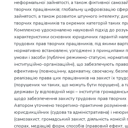
неформальної зайнятості, а також фіктивної самозай
творчих працівників; глобальну цифровізацію сфер
зайнятості, а також розвиток штучного інтелекту; д
творчих працівників та окремих категорій таких пр
Комплексно удосконалено науковий підхід до розу
характеристики основних юридичних гарантій нал
трудових прав творчих працівників, під якими варт
нормативно встановлені, узгоджені з принципами п
умови і засоби (публічні режимно-статусні, нормати
інституційно-організаційні), що забезпечують право
ефективну (повноцінну, адекватну, своєчасну, без
реалізацію права цих працівників на захист їх труд
(порушених чи таких, що можуть бути порушені), а 
держави (у відповідній мірі – інститутів громадянськ
щодо забезпечення захисту трудових прав творчих 
Автором уточнено теоретико-практичне розуміння 
юрисдикційних (судова та адміністративна) і неюр
(самозахист, громадський захист, діяльність комісій
спорах, медіація) форм, способів (правовий ефект, щ