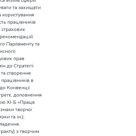
ься вплив сфери
увати та захищати
а користування
сть працівників
 страхових
і рекомендацій
о Парламенту та
ексного
дових прав
н до Стратегії
 та створення
 працівників в
 до Конвенції
третє, доповнення
ою XI-Б «Праця
ознаки творчої
зки та ін.);
кладення,
ракту) з творчим