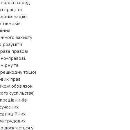
нятості серед
и праці та
искримінацію
ацівників.
міння
ежного захисту
о розуміти
рава правові
вно-правові,
мірну та
перешкодну тощо)
ових прав
також обов’язок
ого суспільства)
працівників.
сучасних
исдикційних
 по трудових
о досягається у