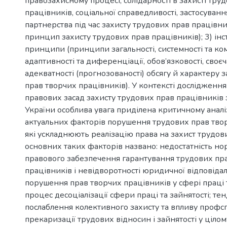
правозахисному процесі, солідарності в захисті тру
працівників, соціальної справедливості, застосуванн
партнерства під час захисту трудових прав працівни
принцип захисту трудових прав працівників); 3) інс
принципи (принципи загальності, системності та ком
адаптивності та диференціації, обов’язковості, своєч
адекватності (прогнозованості) обсягу й характеру 
прав творчих працівників). У контексті дослідження
правових засад захисту трудових прав працівників
України особлива увага приділена критичному аналіз
актуальних факторів порушення трудових прав твор
які ускладнюють реалізацію права на захист трудов
основних таких факторів названо: недостатність н
правового забезпечення гарантування трудових пр
працівників і невідворотності юридичної відповідал
порушення прав творчих працівників у сфері праці т
процес десоціалізації сфери праці та зайнятості; те
послаблення колективного захисту та впливу профсп
прекаризації трудових відносин і зайнятості у цілом