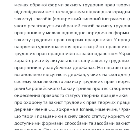
межах обраної форми захисту трудових прав творчи
відповідаючи меті та завданням відповідної юриди
захисту) і засобів (конкретний типовий інструмент (
якого реалізовується обраний спосіб захисту трудо
працівників у межах відповідної юридичної форми 
захисту трудових прав творчих працівників. У проц
напрямків удосконалення організаційно-правових з
трудових прав працівників за законодавством Укра
характеристику актуального стану захисту трудових
працівників у зарубіжних державах. На підставі пр
встановлено відсутність держав, у яких на сьогодні 
систему комплексного захисту трудових прав творчи
рівні Європейського Союзу триває процес створенн
окреслення правового статусу творчих працівників,
про охорону та захист трудових прав творчих праців
держав-членів ЄС, зокрема в Іспанії, Німеччині, Фран
що творчі працівники в силу свого статусу користую
доступними формами, способами та засобами захист