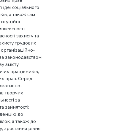
дових прав
я ідеї соціального
ків, а також сам
титуційні
плексності,
асності захисту та
захисту трудових
 організаційно-
 за законодавством
у змісту
чих працівників,
их прав. Серед
ормативно-
ав творчих
ьності за
а зайнятості;
нденцію до
ілок, а також до
у; зростання рівня