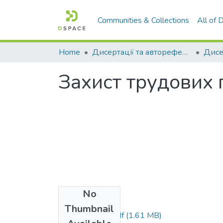
Communities & Collections
All of
Home
Дисертації та автореферати дисертацій
Захист трудових 
No
Files
Thumbnail
dis Tsyhanenko.pdf
(1.61 MB)