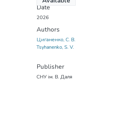
Available
Date
2026
Authors
Циганенко, С. В.
Tsyhanenko, S. V.
Publisher
СНУ ім. В. Даля