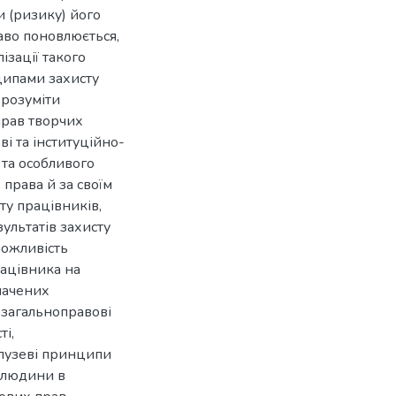
и (ризику) його
аво поновлюється,
ізації такого
ципами захисту
 розуміти
прав творчих
і та інституційно-
 та особливого
 права й за своїм
у працівників,
ультатів захисту
можливість
рацівника на
начених
 загальноправові
і,
алузеві принципи
у людини в