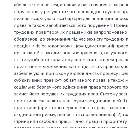
або ж не визнається, а також у разі наявності загроз
порушення, у результаті чого відповідне трудове пр
визнається, усуваються бар’єри для повноцінної реал
права, а також запобігається його порушення. Прин
трудових прав творчих працівників запропоновано
обов’язкові до виконання під час захисту трудових 
працівників основоположні (фундаментальні) правов
організаційні засади загальноправового, галузевого
(інституційного) характеру, що містяться в джерелах
призначенням уможливлюють цілісність правозахист
забезпечуючи при цьому відповідність процесу і рез
суб’єктивних прав суті об’єктивного права, а також 
соціально безпечного здійснення права творчого п
захист його порушених трудових прав. Систему заз
принципів складають такі групи засадничих ідей: 1)
принципи (принципи верховенства права, законност
людиноцентризму, рівності та справедливості); 2) г
(принципи свободи праці, гідної праці й пріоритет