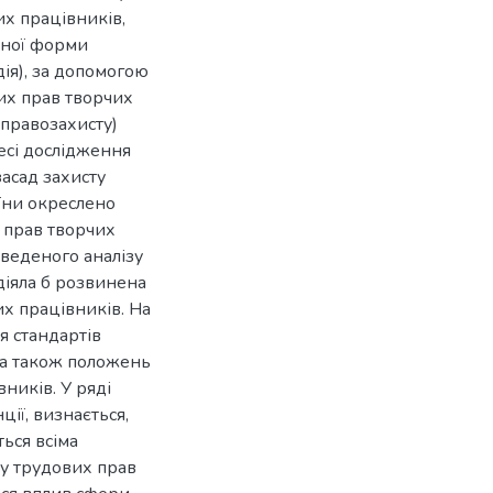
х працівників,
чної форми
дія), за допомогою
вих прав творчих
правозахисту)
есі дослідження
асад захисту
їни окреслено
 прав творчих
оведеного аналізу
діяла б розвинена
х працівників. На
я стандартів
 а також положень
ників. У ряді
ції, визнається,
ться всіма
у трудових прав