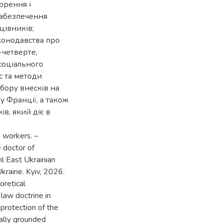
орення і
забезпечення
цівників;
конодавства про
-четверте,
соціального
с та методи
збору внесків на
у Франції, а також
в, який діє в
e workers. –
e doctor of
l East Ukrainian
Ukraine. Kyiv, 2026.
oretical
law doctrine in
e protection of the
cally grounded