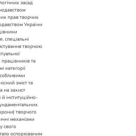
логічних засад
онодавством
вих прав творчих
нодавством України
ацівники
, спеціальні
ристування творчою
ктуальної
я працівників та
мі категорії
 особливими
нісний зміст та
а на захист
й інституційно-
фундаментальних
орони) творчого
ичні механізми
у свого
 стало оспорюваним