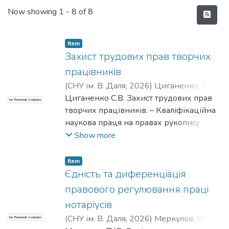
Recent Submissions
Now showing
1 - 8 of 8
Item
Захист трудових прав творчих
працівників
(
СНУ ім. В. Даля
,
2026
)
Циганенко, С. В.
;
Tsyhanenko, S. V.
Циганенко С.В. Захист трудових прав
No Thumbnail Available
творчих працівників. – Кваліфікаційна
наукова праця на правах рукопису.
Дисертація на здобуття ступеня
Show more
доктора філософії за спеціальністю 081
«Право». Східноукраїнський
Item
національний університет імені
Єдність та диференціація
Володимира Даля, Міністерство освіти і
правового регулювання праці
науки України. Київ, 2026. Мета
нотаріусів
дисертаційного дослідження полягає в
(
СНУ ім. В. Даля
,
2026
)
Меркулов, П. Ю.
;
No Thumbnail Available
тому, щоб на основі теоретичних