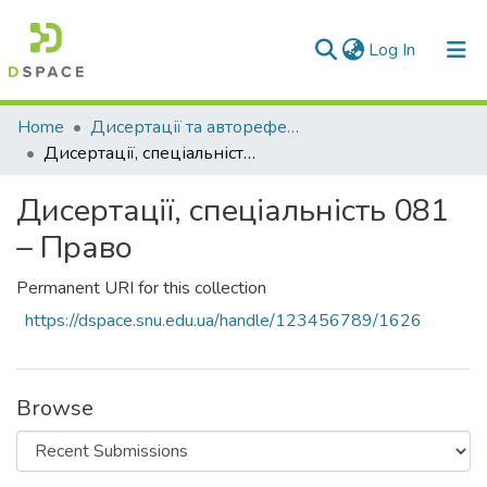
(current)
Log In
Communities & Collections
Home
Дисертації та автореферати дисертацій
Дисертації, спеціальність 081 – Право
All of DSpace
Дисертації, спеціальність 081
Statistics
– Право
Permanent URI for this collection
https://dspace.snu.edu.ua/handle/123456789/1626
Browse