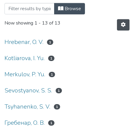
Browsing Дисертації, спеціальність 08
Browse
Now showing
1 - 13 of 13
Hrebenar, O. V.
1
Kotliarova, I. Yu.
1
Merkulov, P. Yu.
1
Sevostyanov, S. S.
1
Tsyhanenko, S. V.
1
Гребенар, О. В.
1