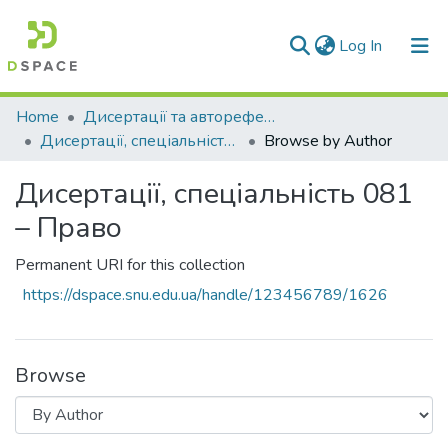
(current)
Log In
Communities & Collections
Home
Дисертації та автореферати дисертацій
Дисертації, спеціальність 081 – Право
Browse by Author
All of DSpace
Дисертації, спеціальність 081
– Право
Permanent URI for this collection
https://dspace.snu.edu.ua/handle/123456789/1626
Browse