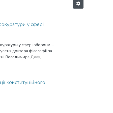
рокуратури у сфері
куратури у сфері оборони. –
упеня доктора філософії за
ені Володимира Даля,
мплексним дослідженням
прокуратури у сфері оборони,
тринальних підходів та
ості адміністративно-
ії конституційного
ідальність. Особливу увагу
ив у період післявоєнного
і в країнах НАТО та
 адаптовані до українського
озицій, спрямованих на