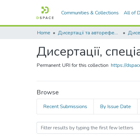
Communities & Collections
All of
Home
Дисертації та автореферати дисертацій
Дисертації, спеці
Permanent URI for this collection
https://dsp
Browse
Recent Submissions
By Issue Date
Browsing Дисертації, спец