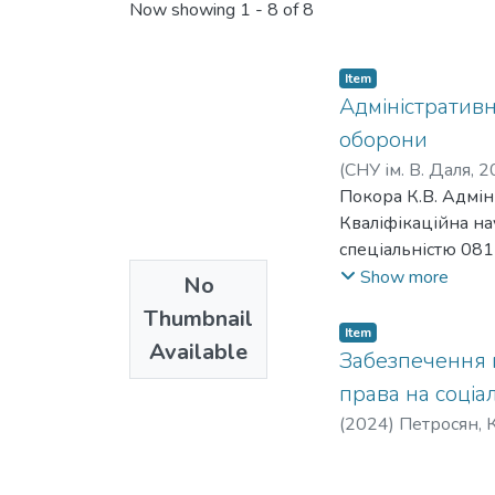
Now showing
1 - 8 of 8
Item
Адміністративн
оборони
(
СНУ ім. В. Даля
,
2
Покора К.В. Адмін
Кваліфікаційна на
спеціальністю 081
Міністерство осві
Show more
No
адміністративно-п
Thumbnail
що базується на а
Item
Available
зарубіжного досвід
Забезпечення п
правового статусу 
права на соціа
приділено специфі
(
2024
)
Петросян, К
відновлення. Досл
Європейського Сою
контексту. Резуль