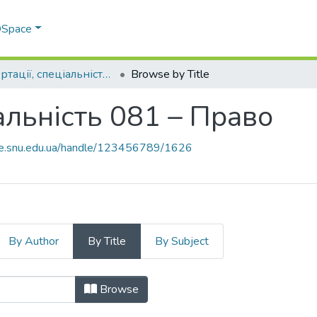
 DSpace
Дисертації, спеціальність 081 – Право
Browse by Title
альність 081 – Право
ace.snu.edu.ua/handle/123456789/1626
By Author
By Title
By Subject
іальність 081 – Право by Title
Browse