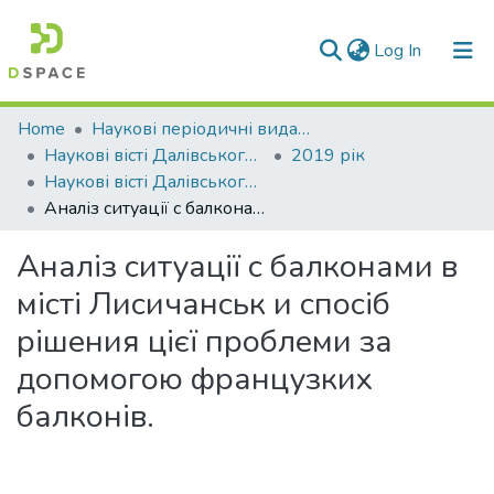
(current)
Log In
Communities & Collections
Home
Наукові періодичні видання СНУ ім. В. Даля
Наукові вісті Далівського університету
2019 рік
All of DSpace
Наукові вісті Далівського університету № 16
Аналіз ситуації с балконами в місті Лисичанськ и спосіб рішения цієї проблеми за допомогою французких балконів.
Statistics
Аналіз ситуації с балконами в
місті Лисичанськ и спосіб
рішения цієї проблеми за
допомогою французких
балконів.