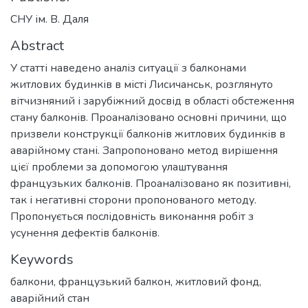
СНУ ім. В. Даля
Abstract
У статті наведено аналіз ситуації з балконами
житлових будинків в місті Лисичанськ, розглянуто
вітчизняний і зарубіжний досвід в області обстеження
стану балконів. Проаналізовано основні причини, що
призвели конструкції балконів житлових будинків в
аварійному стані. Запропоновано метод вирішення
цієї проблеми за допомогою улаштування
французьких балконів. Проаналізовано як позитивні,
так і негативні сторони пропонованого методу.
Пропонується послідовність виконання робіт з
усунення дефектів балконів.
Keywords
балкони
,
французький балкон
,
житловий фонд
,
аварійний стан