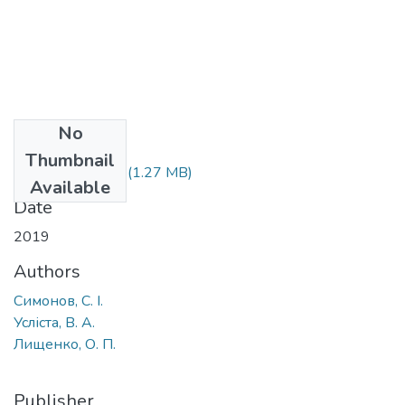
No
Files
Thumbnail
2019_16_19.pdf
(1.27 MB)
Available
Date
2019
Authors
Симонов, С. І.
Усліста, В. А.
Лищенко, О. П.
Publisher