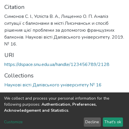
Citation
Симонов С. І., Усліста В. А., Лищенко О. П. Аналіз
ситуації с балконами в місті Лисичанськ и спосіб
рішения цієї проблеми за допомогою французких
балконів. Наукові вісті Далівського університету. 2019.
№ 16.
URI
https://dspace.snu.edu.ua/handle/123456789/2128
Collections
Наукові вісті Далівського університету № 16
Full item page
We collect and process your personal information for the
following purposes:
Authentication, Preferences,
Acknowledgement and Statistics
.
Dspace & Volodymyr Dahl East Ukrainian National University
copyright © 2002-2026
LYRASIS
Customize
Decline
That's ok
Cookie settings
End User Agreement
Send Feedback