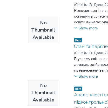
(
СНУ ім. В. Даля
,
2
Рекомендації план
оскільки в сучасн
No
освіти вимагає о
знань. При цьому 
Show more
Thumbnail
недетермінованою
Available
розв’язання таког
Item
використання обґ
Стан та персп
подальшого ітера
(
СНУ ім. В. Даля
,
2
В усьому світі сп
держав: здійснюєт
превалювали вели
ринках природного 
Show more
середовище, вирів
No
виробництва енерг
Item
Thumbnail
підвищенню енерг
Аналіз якості 
Available
Крім того, одним 
підконтрольної
та адаптації до змі