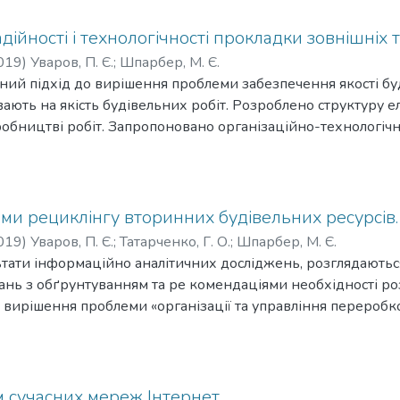
ійності і технологічності прокладки зовнішніх
019
)
Уваров, П. Є.
;
Шпарбер, М. Є.
ний підхід до вирішення проблеми забезпечення якості буд
ають на якість будівельних робіт. Розроблено структуру 
робництві робіт. Запропоновано організаційно-технологі
вельно-монтажних робіт.
ми рециклінгу вторинних будівельних ресурсів.
019
)
Уваров, П. Є.
;
Татарченко, Г. О.
;
Шпарбер, М. Є.
ьтати інформаційно аналітичних досліджень, розглядают
ань з обґрунтуванням та ре комендаціями необхідності р
 вирішення проблеми «організації та управління переробк
ів, одержуваних від виведення з експлуатації і підлягають 
 сучасних мереж Інтернет.