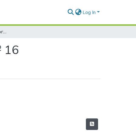
Log In
Наукові вісті Далівського університету № 16
№ 16