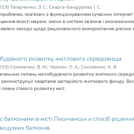
019
)
Татарченко, З. С.
;
Скарга-Бандурова, I. С.
ті проблеми, пов'язані з функціонуванням сучасних Інтерн
ршення якості мереж, зміни в системі зв’язків і економічни
ставлені заходи щодо раціонального використання діючих
овані дії для покращення/зміни IT-мереж адаптованих до
урсів. Показано, що значну роль в покращенні мереж пови
обудівного розвитку житлового середовища.
019
)
Соколенко, В. М.
;
Черних, О. А.
;
Соколенко, К. В.
агальних питань містобудівного розвитку житлоого середов
 реконструкції кварталів застарілого житлового фонду. Виз
 плану сталого розвитку міст.
 с балконами в місті Лисичанськ и спосіб рішени
нцузких балконів.