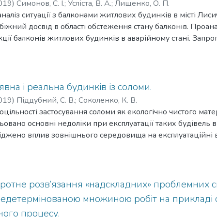
019
)
Симонов, С. І.
;
Усліста, В. А.
;
Лищенко, О. П.
аналіз ситуації з балконами житлових будинків в місті Лис
убіжний досвід в області обстеження стану балконів. Проан
ції балконів житлових будинків в аварійному стані. Запр
огою улаштування французьких балконів. Проаналізовано я
ного методу. Пропонується послідовність виконання робіт
явна і реальна будинків із соломи.
019
)
Піддубний, С. В.
;
Соколенко, К. В.
оцільності застосування соломи як екологічно чистого мате
овано основні недоліки при експлуатації таких будівель 
іджено вплив зовнішнього середовища на експлуатаційні вл
огості на розвиток цвілевих і грибкових проявів . Окремо 
. Обґрунтована доцільність застосування соломи в якості ма
оротне розв’язання «надскладних» проблемних 
недетермінованою множиною робіт на прикладі 
ного процесу.