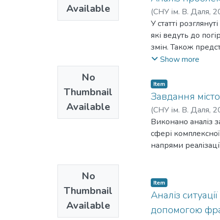
Available
(
СНУ ім. В. Даля
,
2
У статті розгляну
які ведуть до погі
змін. Також пред
каркаса, рекоменд
Show more
інформаційних рес
No
мережі.
Item
Thumbnail
Завдання міст
Available
(
СНУ ім. В. Даля
,
2
Виконано аналіз з
сфері комплексної
напрями реалізації
No
Item
Thumbnail
Аналіз ситуації
Available
допомогою фра