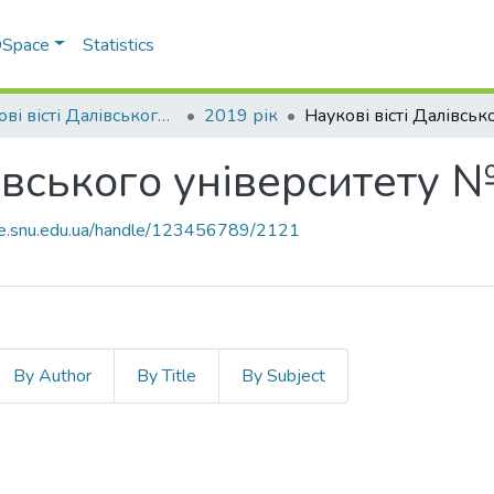
 DSpace
Statistics
Наукові вісті Далівського університету
2019 рік
лівського університету 
ace.snu.edu.ua/handle/123456789/2121
By Author
By Title
By Subject