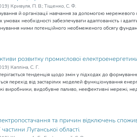
019
)
Кривуля, П. В.
;
Тіщенко, С. Ф.
ування й організації навчання за допомогою мережевого п
их умовах необхідності забезпечувати адаптованість і адапт
панування ними потенційного необмеженого обсягу фунда
існуючі моделі і методи мережевого планування не виділя
 множиною робіт, що потребують впорядкування. В робот
о методологічного недоліку дозволу «великих» проблемни
рунтувань інституційного обумовлених термінів обмеженн
ективи розвитку промислової електроенергетики
тивно-зворотного вирішення завдань мережевого планува
019
)
Капліна, С. Г.
остерігається тенденція щодо змін у підходах до формуванн
ься перехід від застарілих моделей функціонування енерг
кі виробники, видобувне паливо, неефективні мережі, не
газу, електроенергії, вугілля – до нової моделі, в якій с
нюються можливості для розвитку й мінімізується превал
ії або джерел та шляхів постачання паливних ресурсів. Ра
оефективності й використанню енергії з альтернативних
електропостачання та причин відключень спожив
із пріоритетів глобального розвитку енергетики є запровад
 частини Луганської області.
ни клімату.