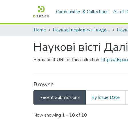
Communities & Collections
All of
Home
Наукові періодичні видання СНУ ім. В. Даля
Наукові вісті Да
Permanent URI for this collection
https://dsp
Browse
Recent Submissions
By Issue Date
Recent Submissions
Now showing
1 - 10 of 10