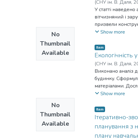
(
СНУ ім. В. Даля
,
2
У статті наведено 
вітчизняний і зар
призвели конструк
проблеми за допом
Show more
No
сторони пропонова
Thumbnail
Item
Available
Екологічність у
(
СНУ ім. В. Даля
,
2
Виконано аналіз д
будинку. Сформуль
матеріалами. Досл
зокрема вплив вол
Show more
будинків з соломи
No
будинку.
Item
Thumbnail
Ітеративно-зв
Available
планування з 
плану навчаль