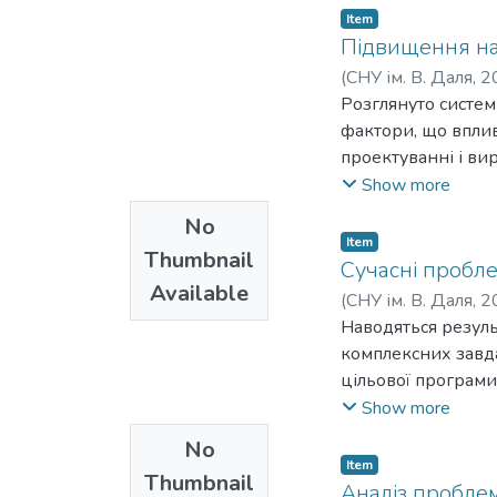
Item
Підвищення над
(
СНУ ім. В. Даля
,
2
Розглянуто систем
фактори, що вплив
проектуванні і ви
виробництва буді
Show more
No
Item
Thumbnail
Сучасні пробле
Available
(
СНУ ім. В. Даля
,
2
Наводяться резул
комплексних завд
цільової програми
будівельних відход
Show more
No
Item
Thumbnail
Аналiз проблем