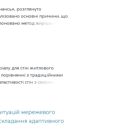
ичанськ, розглянуто
алізовано основні причини, що
опоновано метод вирішення цієї
к позитивні, так і негативні
 з усунення дефектів балконів.
ріалу для стін житлового
в порівнянні з традиційними
астивості стін з соломи,
досліджена вогнестійкість
теріалу для стін житлового
ситуацій мережевого
складання адаптивного