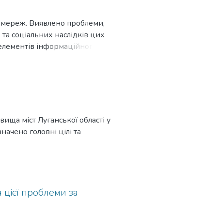
ет мереж. Виявлено проблеми,
х та соціальних наслідків цих
 елементів інформаційного
 існуючих умов використання
нні зіграти розподільні
ища міст Луганської області у
начено головні цілі та
я цієї проблеми за