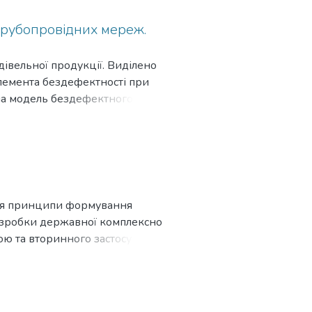
 трубопровідних мереж.
івельної продукції. Виділено
елемента бездефектності при
чна модель бездефектного
ься принципи формування
озробки державної комплексно
ою та вторинного застосування
ліквідації будівель і споруд