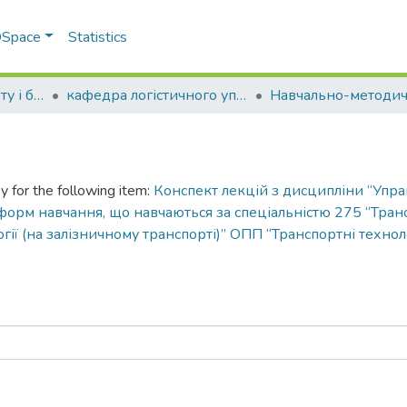
 DSpace
Statistics
Факультет транспорту і будівництва
кафедра логістичного управління та безпеки руху на транспорті
y for the following item:
Конспект лекцій з дисципліни “Упр
 форм навчання, що навчаються за спеціальністю 275 “Транс
гії (на залізничному транспорті)” ОПП “Транспортні технол