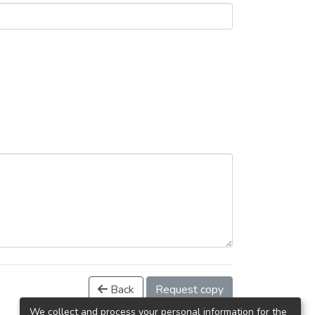
Back
Request copy
We collect and process your personal information for the