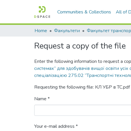
Communities & Collections
All of
Home
Факультети
Request a copy of the file
Enter the following information to request a cop
системах” для здобувачів вищої освіти усіх
спеціалізацією 275.02 “Транспортні техноло
Requesting the following file: КЛ УБР в ТС.pdf
Name *
Your e-mail address *