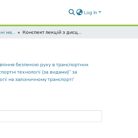
Log In
Навчально-методичні матеріали (КЛУБРТ)
Конспект лекцій з дисципліни “Управління безпекою руху в транспортних системах” для здобувачів вищої освіти усіх форм навчання, що навчаються за спеціальністю 275 “Транспортні технології (за видами)” за спеціалізацією 275.02 “Транспортні технології (на залізничному транспорті)” ОПП “Транспортні технології на залізничному транспорті”
авління безпекою руху в транспортних
портні технології (за видами)” за
огії на залізничному транспорті”