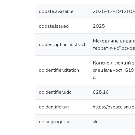
dc.date.available
2025-12-19T20:0
dc.date.issued
2025
Методичне видання
dc.description.abstract
теоретичної основ
Конспект лекцій з 
dc.identifier.citation
спеціальності G19 
с.
dc.identifier.udc
628.16
dc.identifier.uri
https://dspace.snu
dc.language.iso
uk