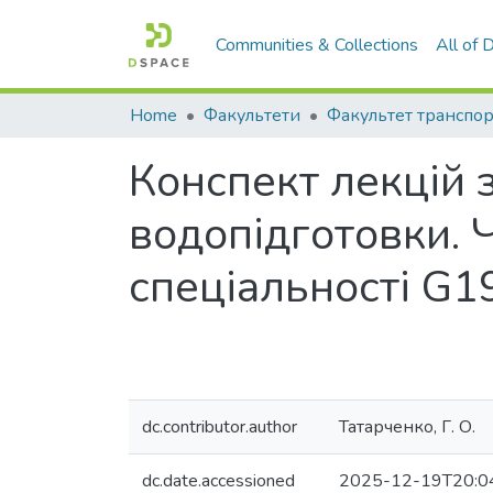
Communities & Collections
All of
Home
Факультети
Конспект лекцій з
водопідготовки. Ч
спеціальності G1
dc.contributor.author
Татарченко, Г. О.
dc.date.accessioned
2025-12-19T20:0