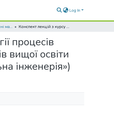
Log In
Навчально-методичні матеріали (КБУтаПП)
Конспект лекцій з курсу «Основи технології процесів водопідготовки. Частина І» (для здобувачів вищої освіти спеціальності G19 «Будівництво та цивільна інженерія»)
ії процесів
ів вищої освіти
ьна інженерія»)