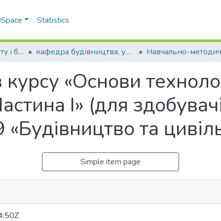
 DSpace
Statistics
Факультет транспорту і будівництва
кафедра будівництва, урбаністики та просторового планування
 курсу «Основи технолог
астина І» (для здобувач
9 «Будівництво та цивіл
Simple item page
4:50Z