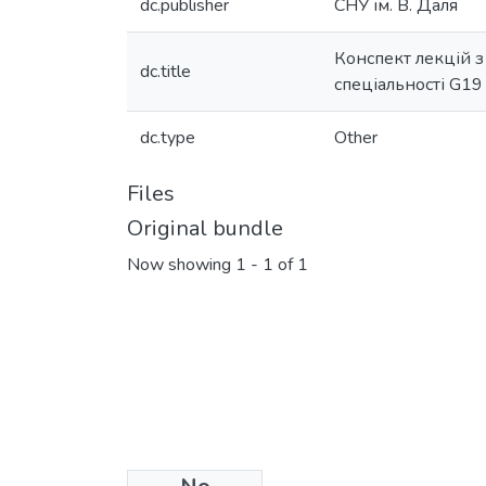
dc.publisher
СНУ ім. В. Даля
Конспект лекцій з 
dc.title
спеціальності G19
dc.type
Other
Files
Original bundle
Now showing
1 - 1 of 1