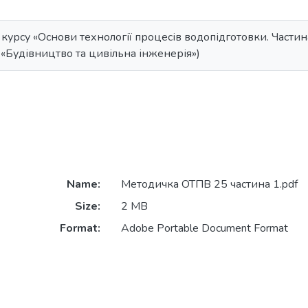
курсу «Основи технології процесів водопідготовки. Частина
 «Будівництво та цивільна інженерія»)
Name:
Методичка ОТПВ 25 частина 1.pdf
Size:
2 MB
Format:
Adobe Portable Document Format