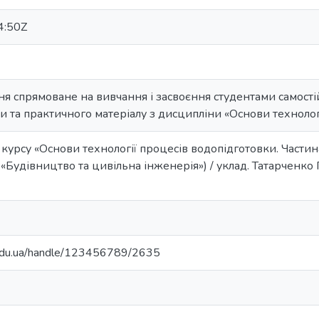
4:50Z
 спрямоване на вивчання і засвоєння студентами самостійн
и та практичного матеріалу з дисципліни «Основи технолог
курсу «Основи технології процесів водопідготовки. Частина
«Будівництво та цивільна інженерія») / уклад. Татарченко Г.
.edu.ua/handle/123456789/2635