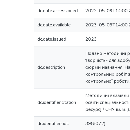
dc.date.accessioned
2023-05-09T14:00:
dc.date.available
2023-05-09T14:00:
dc.date.issued
2023
Подано методичні р
творчість» для здобу
dc.description
форми навчання. На
контрольних робіт 
контрольної роботи
Методичні вказівки 
dc.identifier.citation
освіти спеціальност
ресурс] / СНУ ім. В. 
dc.identifier.udc
398(072)