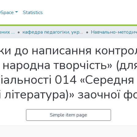
 DSpace
Statistics
Факультет гуманітарних та соціальних наук
кафедра педагогіки, української філології та журналістики
ки до написання контро
 народна творчість» (дл
іальності 014 «Середня 
і література)» заочної 
Simple item page