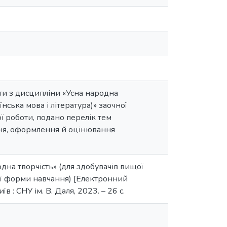
ти з дисципліни «Усна народна
нська мова і література)» заочної
 роботи, подано перелік тем
ння, оформлення й оцінювання
дна творчість» (для здобувачів вищої
чної форми навчання) [Електронний
їв : СНУ ім. В. Даля, 2023. – 26 с.