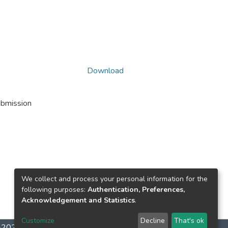
Download
ubmission
We collect and process your personal information for the
following purposes:
Authentication, Preferences,
Acknowledgement and Statistics
.
Customize
Decline
That's ok
2-2026
LYRASIS