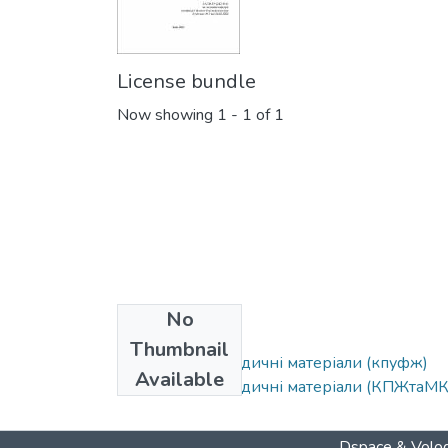
License bundle
Now showing
1 - 1 of 1
No
Collections
Thumbnail
Навчально-методичні матеріали (кпуфж)
Available
Навчально-методичні матеріали (КПЖтаМК
Dspace & Volod