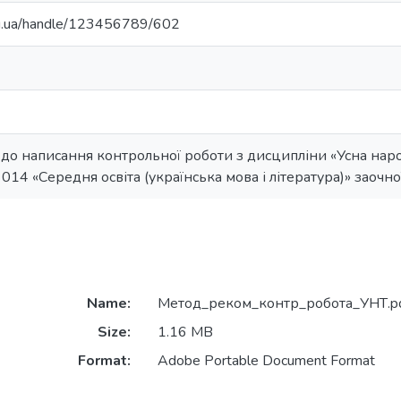
edu.ua/handle/123456789/602
до написання контрольної роботи з дисципліни «Усна наро
і 014 «Середня освіта (українська мова і література)» заоч
Name:
Метод_реком_контр_робота_УНТ.p
Size:
1.16 MB
Format:
Adobe Portable Document Format