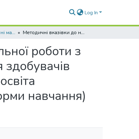
Log In
Навчально-методичні матеріали (кпуфж)
Методичні вказівки до написання контрольної роботи з дисципліни «Усна народна творчість» (для здобувачів вищої освіти спеціальності 014 «Середня освіта (українська мова і література)» заочної форми навчання)
льної роботи з
я здобувачів
освіта
форми навчання)