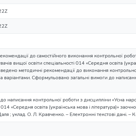
22Z
22Z
екомендації до самостійного виконання контрольної робо
вачів вищої освіти спеціальності 014 «Середня освіта (украї
ведено методичні рекомендації до виконання контрольної
за варіантами. Сформульовано загальні вимоги до написа
.
до написання контрольної роботи з дисципліни «Усна наро
і 014 «Середня освіта (українська мова і література)» зао
Даля ; уклад. О. Л. Кравченко. – Електронні текстові дані. – Ки