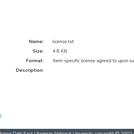
Name:
license.txt
Size:
4.8 KB
Format:
Item-specific license agreed to upon s
Description:
)
ymyr Dahl East Ukrainian National University
copyright © 200