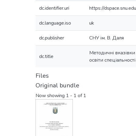
dc.identifier.uri
https://dspace.snu.
dc.language.iso
uk
dc.publisher
СНУ ім. В. Даля
Методичні вказівки 
dc.title
освіти спеціальност
Files
Original bundle
Now showing
1 - 1 of 1